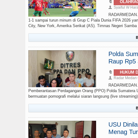
🔖
OLAHRA
Syaiful W Har
👤
RADARMEDAN.com 
1-1 sampai turun minum di Grup C Piala Dunia FIFA 2026 yan
City, New York, Amerika Serikat (AS). Timnas Negeri Samba ju
B
Polda Sumu
Raup Rp5 J
🔖
HUKUM D
Radar Medan
👤
RADARMEDAN.COM
Pemberantasan Perdagangan Orang (PPO) Polda Sumatera Ut
bermuatan pornografi melalui siaran langsung (live streamin
B
USU Dinil
Menag Tur