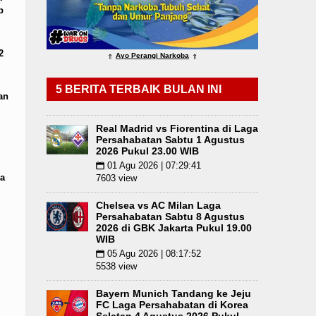
p
omi Mulai Dibenahi
Duta Genre Harus Jadi Peng
g Angkola
Risiko Tertular HIV/AIDS Melalui H
2
Ayo Perangi Narkoba
⇑
⇑
 Pukul 22.00 WIB
Juventus vs Inter Milan Persa
5 BERITA TERBAIK BULAN INI
an
Real Madrid vs Fiorentina di Laga
Persahabatan Sabtu 1 Agustus
2026 Pukul 23.00 WIB
01 Agu 2026 | 07:29:41
📅
a
7603 view
Chelsea vs AC Milan Laga
Persahabatan Sabtu 8 Agustus
2026 di GBK Jakarta Pukul 19.00
WIB
05 Agu 2026 | 08:17:52
📅
5538 view
Bayern Munich Tandang ke Jeju
FC Laga Persahabatan di Korea