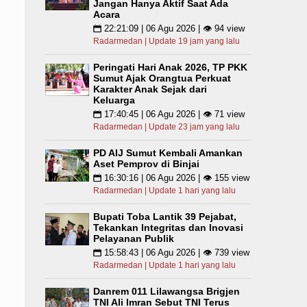
Jangan Hanya Aktif Saat Ada
Acara
22:21:09 | 06 Agu 2026 | 👁 94 view
📅
Radarmedan | Update 19 jam yang lalu
Peringati Hari Anak 2026, TP PKK
Sumut Ajak Orangtua Perkuat
Karakter Anak Sejak dari
Keluarga
17:40:45 | 06 Agu 2026 | 👁 71 view
📅
Radarmedan | Update 23 jam yang lalu
PD AIJ Sumut Kembali Amankan
Aset Pemprov di Binjai
16:30:16 | 06 Agu 2026 | 👁 155 view
📅
Radarmedan | Update 1 hari yang lalu
Bupati Toba Lantik 39 Pejabat,
Tekankan Integritas dan Inovasi
Pelayanan Publik
15:58:43 | 06 Agu 2026 | 👁 739 view
📅
Radarmedan | Update 1 hari yang lalu
Danrem 011 Lilawangsa Brigjen
TNI Ali Imran Sebut TNI Terus