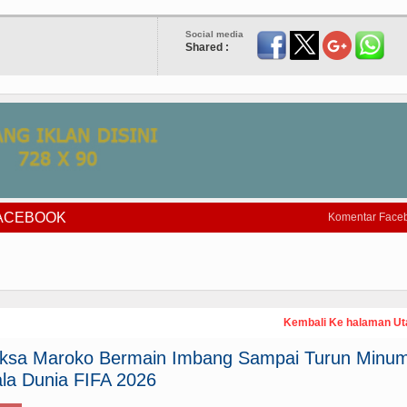
Social media
Shared :
FACEBOOK
Komentar Face
Kembali Ke halaman U
paksa Maroko Bermain Imbang Sampai Turun Minum
la Dunia FIFA 2026