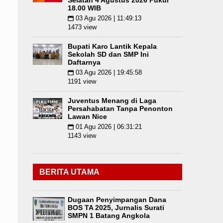
Selatan 4 Agustus 2026 Pukul
18.00 WIB
03 Agu 2026 | 11:49:13
📅
1473 view
Bupati Karo Lantik Kepala
Sekolah SD dan SMP Ini
Daftarnya
03 Agu 2026 | 19:45:58
📅
1191 view
Juventus Menang di Laga
Persahabatan Tanpa Penonton
Lawan Nice
01 Agu 2026 | 06:31:21
📅
1143 view
BERITA UTAMA
Dugaan Penyimpangan Dana
BOS TA 2025, Jurnalis Surati
SMPN 1 Batang Angkola