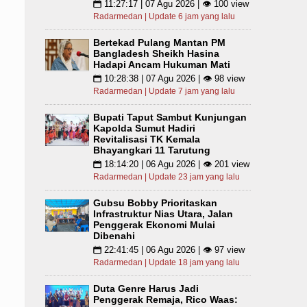
11:27:17 | 07 Agu 2026 | 👁 100 view
📅
Radarmedan | Update 6 jam yang lalu
Bertekad Pulang Mantan PM
Bangladesh Sheikh Hasina
Hadapi Ancam Hukuman Mati
10:28:38 | 07 Agu 2026 | 👁 98 view
📅
Radarmedan | Update 7 jam yang lalu
Bupati Taput Sambut Kunjungan
Kapolda Sumut Hadiri
Revitalisasi TK Kemala
Bhayangkari 11 Tarutung
18:14:20 | 06 Agu 2026 | 👁 201 view
📅
Radarmedan | Update 23 jam yang lalu
Gubsu Bobby Prioritaskan
Infrastruktur Nias Utara, Jalan
Penggerak Ekonomi Mulai
Dibenahi
22:41:45 | 06 Agu 2026 | 👁 97 view
📅
Radarmedan | Update 18 jam yang lalu
Duta Genre Harus Jadi
Penggerak Remaja, Rico Waas: