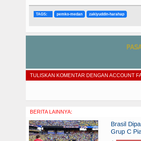
TAGS:
pemko-medan
zakiyuddin-harahap
TULISKAN KOMENTAR DENGAN ACCOUNT 
BERITA LAINNYA:
Brasil Di
Grup C Pia