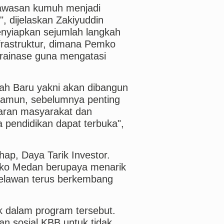
kawasan kumuh menjadi
", dijelaskan Zakiyuddin
yiapkan sejumlah langkah
frastruktur, dimana Pemko
rainase guna mengatasi
.
ah Baru yakni akan dibangun
 Namun, sebelumnya penting
daran masyarakat dan
 pendidikan dapat terbuka",
hap, Daya Tarik Investor.
emko Medan berupaya menarik
Belawan terus berkembang
 dalam program tersebut.
an sosial KBB untuk tidak