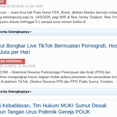
GA
ahap
06:09:28, 14 Jun 2026
🕔
– Juara lima kali Piala Dunia FIFA, Brasil, ditahan Maroko bermain imba
g berlangsung pagi ini, 14/6/2026, pagi WIB di New Jersey Stadium, New Yor
stru duluan tertinggal 0-1 sampai turun minum ketika di . . .
erita Selengkapnya
▸
t Bongkar Live TikTok Bermuatan Pornografi, Hos
uta per Hari
AN KRIMINAL
21:06:51, 11 Jun 2026
🕔
 – Direktorat Reserse Perlindungan Perempuan dan Anak (PPA) dan
ara mengungkap kasus dugaan tindak pidana penyiaran dan penyediaan ko
g) di platform TikTok. Direktur Reserse PPA dan PPO Polda Sumut, Kombes . .
erita Selengkapnya
▸
ai Kebablasan, Tim Hukum MUKI Sumut Desak
un Tangan Urus Polemik Gereja POUK