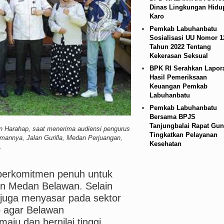
Dinas Lingkungan Hidu
n Infrastruktur Nias Utara, Jalan Penggerak Ekon
Karo
Pemkab Labuhanbatu
ana BOS TA 2025, Jurnalis Surati SMPN 1 Batan
Sosialisasi UU Nomor 1
Tahun 2022 Tentang
ed Laga Persahabatan di Swedia 8 Agustus 2026
Kekerasan Seksual
BPK RI Serahkan Lapor
Hasil Pemeriksaan
Keuangan Pemkab
Labuhanbatu
Pemkab Labuhanbatu
Bersama BPJS
Tanjungbalai Rapat Gun
n Harahap, saat menerima audiensi pengurus
Tingkatkan Pelayanan
mannya, Jalan Gurilla, Medan Perjuangan,
Kesehatan
.
erkomitmen penuh untuk
n Medan Belawan. Selain
 juga menyasar pada sektor
up agar Belawan
ju dan bernilai tinggi.