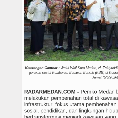
Gubsu Bobby Prioritaska
Dugaan Penyimpangan D
PSG vs Manchester Unit
Keterangan Gambar :
Wakil Wali Kota Medan, H. Zakiyuddi
gerakan sosial Kolaborasi Belawan Berkah (KBB) di Kedia
Jumat (5/6/2026)
RADARMEDAN.COM -
Pemko Medan b
melakukan pembenahan total di kawasa
infrastruktur, fokus utama pembenahan
sosial, pendidikan, dan lingkungan hid
bertransformasi menjadi kawasan yang ma