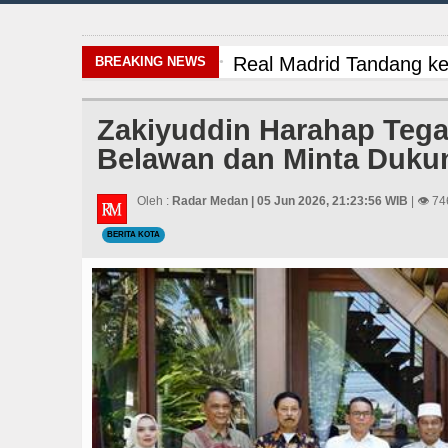
Real Madrid Tandang ke
BREAKING NEWS
Gubsu Bobby Prioritaska
Zakiyuddin Harahap Teg
Belawan dan Minta Duku
Dugaan Penyimpangan D
PSG vs Manchester Unit
Oleh :
Radar Medan | 05 Jun 2026, 21:23:56 WIB
| 👁 74
BERITA KOTA
Real Madrid Tandang ke
Gubsu Bobby Prioritaska
Dugaan Penyimpangan D
PSG vs Manchester Unit
Real Madrid Tandang ke