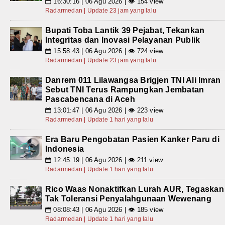
16:30:16 | 06 Agu 2026 | 👁 154 view
📅
Radarmedan | Update 23 jam yang lalu
Bupati Toba Lantik 39 Pejabat, Tekankan
Integritas dan Inovasi Pelayanan Publik
15:58:43 | 06 Agu 2026 | 👁 724 view
📅
Radarmedan | Update 23 jam yang lalu
Danrem 011 Lilawangsa Brigjen TNI Ali Imran
Sebut TNI Terus Rampungkan Jembatan
Pascabencana di Aceh
13:01:47 | 06 Agu 2026 | 👁 223 view
📅
Radarmedan | Update 1 hari yang lalu
Era Baru Pengobatan Pasien Kanker Paru di
Indonesia
12:45:19 | 06 Agu 2026 | 👁 211 view
📅
Radarmedan | Update 1 hari yang lalu
Rico Waas Nonaktifkan Lurah AUR, Tegaskan
Tak Toleransi Penyalahgunaan Wewenang
08:08:43 | 06 Agu 2026 | 👁 185 view
📅
Radarmedan | Update 1 hari yang lalu