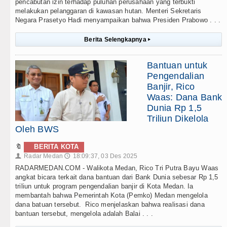
pencabutan izin terhadap puluhan perusahaan yang terbukti
melakukan pelanggaran di kawasan hutan. Menteri Sekretaris
Negara Prasetyo Hadi menyampaikan bahwa Presiden Prabowo . . .
Berita Selengkapnya
▸
Bantuan untuk
Pengendalian
Banjir, Rico
Waas: Dana Bank
Dunia Rp 1,5
Triliun Dikelola
Oleh BWS
🔖
BERITA KOTA
Radar Medan
18:09:37, 03 Des 2025
👤
🕔
RADARMEDAN.COM - Walikota Medan, Rico Tri Putra Bayu Waas
angkat bicara terkait dana bantuan dari Bank Dunia sebesar Rp 1,5
triliun untuk program pengendalian banjir di Kota Medan. Ia
membantah bahwa Pemerintah Kota (Pemko) Medan mengelola
dana batuan tersebut. Rico menjelaskan bahwa realisasi dana
bantuan tersebut, mengelola adalah Balai . . .