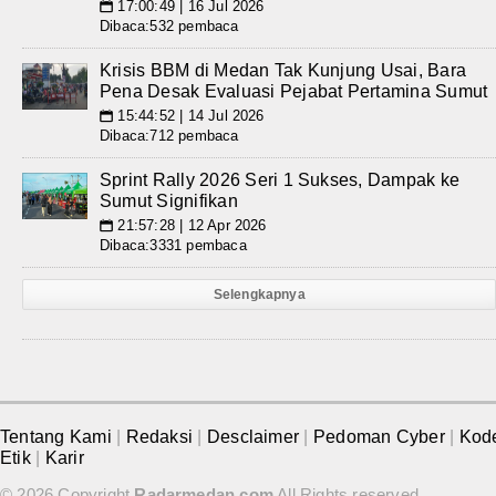
17:00:49 | 16 Jul 2026
📅
Dibaca:532 pembaca
Krisis BBM di Medan Tak Kunjung Usai, Bara
Pena Desak Evaluasi Pejabat Pertamina Sumut
15:44:52 | 14 Jul 2026
📅
Dibaca:712 pembaca
Sprint Rally 2026 Seri 1 Sukses, Dampak ke
Sumut Signifikan
21:57:28 | 12 Apr 2026
📅
Dibaca:3331 pembaca
Selengkapnya
Tentang Kami
|
Redaksi
|
Desclaimer
|
Pedoman Cyber
|
Kod
Etik
|
Karir
© 2026 Copyright
Radarmedan.com
All Rights reserved.