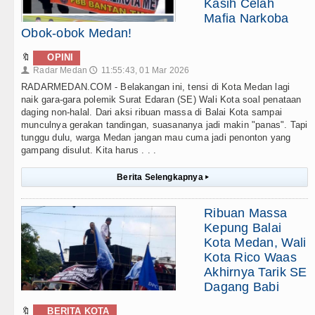
Kasih Celah
Mafia Narkoba
Obok-obok Medan!
🔖
OPINI
Radar Medan
11:55:43, 01 Mar 2026
👤
🕔
RADARMEDAN.COM - Belakangan ini, tensi di Kota Medan lagi
naik gara-gara polemik Surat Edaran (SE) Wali Kota soal penataan
daging non-halal. Dari aksi ribuan massa di Balai Kota sampai
munculnya gerakan tandingan, suasananya jadi makin "panas". Tapi
tunggu dulu, warga Medan jangan mau cuma jadi penonton yang
gampang disulut. Kita harus . . .
Berita Selengkapnya
▸
Ribuan Massa
Kepung Balai
Kota Medan, Wali
Kota Rico Waas
Akhirnya Tarik SE
Dagang Babi
🔖
BERITA KOTA