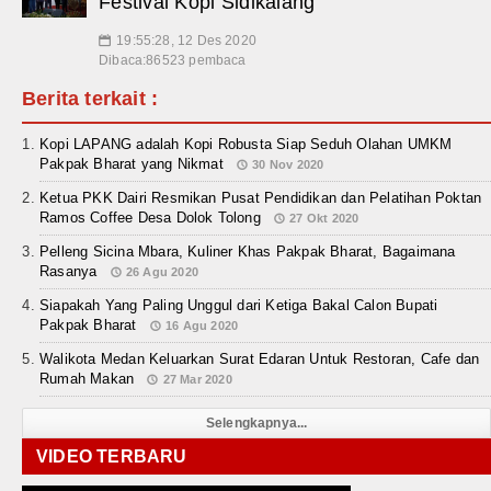
Festival Kopi Sidikalang
19:55:28, 12 Des 2020
📅
Dibaca:86523 pembaca
Berita terkait :
Kopi LAPANG adalah Kopi Robusta Siap Seduh Olahan UMKM
Pakpak Bharat yang Nikmat
30 Nov 2020
Ketua PKK Dairi Resmikan Pusat Pendidikan dan Pelatihan Poktan
Ramos Coffee Desa Dolok Tolong
27 Okt 2020
Pelleng Sicina Mbara, Kuliner Khas Pakpak Bharat, Bagaimana
Rasanya
26 Agu 2020
Siapakah Yang Paling Unggul dari Ketiga Bakal Calon Bupati
Pakpak Bharat
16 Agu 2020
Walikota Medan Keluarkan Surat Edaran Untuk Restoran, Cafe dan
Rumah Makan
27 Mar 2020
Selengkapnya...
VIDEO TERBARU