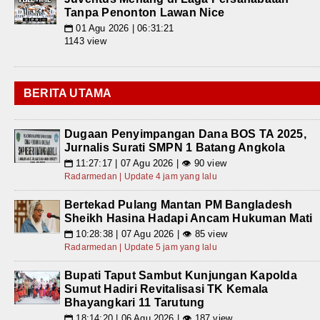
Tanpa Penonton Lawan Nice
01 Agu 2026 | 06:31:21
📅
1143 view
BERITA UTAMA
Dugaan Penyimpangan Dana BOS TA 2025,
Jurnalis Surati SMPN 1 Batang Angkola
11:27:17 | 07 Agu 2026 | 👁 90 view
📅
Radarmedan | Update 4 jam yang lalu
Bertekad Pulang Mantan PM Bangladesh
Sheikh Hasina Hadapi Ancam Hukuman Mati
10:28:38 | 07 Agu 2026 | 👁 85 view
📅
Radarmedan | Update 5 jam yang lalu
Bupati Taput Sambut Kunjungan Kapolda
Sumut Hadiri Revitalisasi TK Kemala
Bhayangkari 11 Tarutung
18:14:20 | 06 Agu 2026 | 👁 187 view
📅