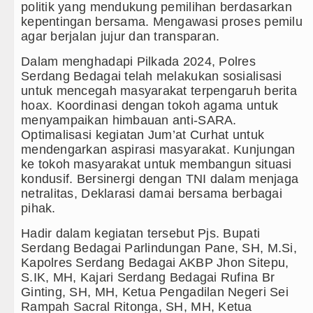
ya Aktif Saat Ada Acara
politik yang mendukung pemilihan berdasarkan
kepentingan bersama. Mengawasi proses pemilu
rakter Anak Sejak dari Keluarga
agar berjalan jujur dan transparan.
1 Batang Angkola
Dalam menghadapi Pilkada 2024, Polres
Serdang Bedagai telah melakukan sosialisasi
a Penyimpangan Seksual
untuk mencegah masyarakat terpengaruh berita
hoax. Koordinasi dengan tokoh agama untuk
menyampaikan himbauan anti-SARA.
Optimalisasi kegiatan Jum’at Curhat untuk
mendengarkan aspirasi masyarakat. Kunjungan
ke tokoh masyarakat untuk membangun situasi
kondusif. Bersinergi dengan TNI dalam menjaga
netralitas, Deklarasi damai bersama berbagai
pihak.
Hadir dalam kegiatan tersebut Pjs. Bupati
Serdang Bedagai Parlindungan Pane, SH, M.Si,
Kapolres Serdang Bedagai AKBP Jhon Sitepu,
S.IK, MH, Kajari Serdang Bedagai Rufina Br
Ginting, SH, MH, Ketua Pengadilan Negeri Sei
Rampah Sacral Ritonga, SH, MH, Ketua