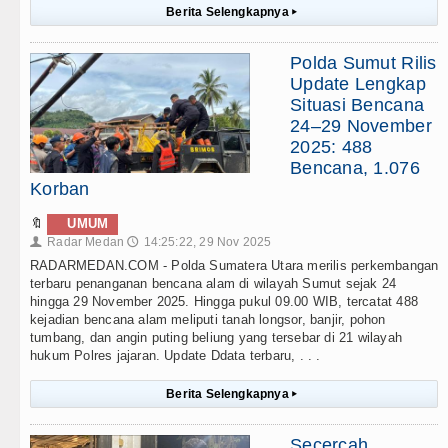
Berita Selengkapnya
▸
Polda Sumut Rilis
Update Lengkap
Situasi Bencana
24–29 November
2025: 488
Bencana, 1.076
Korban
🔖
UMUM
Radar Medan
14:25:22, 29 Nov 2025
👤
🕔
RADARMEDAN.COM - Polda Sumatera Utara merilis perkembangan
terbaru penanganan bencana alam di wilayah Sumut sejak 24
hingga 29 November 2025. Hingga pukul 09.00 WIB, tercatat 488
kejadian bencana alam meliputi tanah longsor, banjir, pohon
tumbang, dan angin puting beliung yang tersebar di 21 wilayah
hukum Polres jajaran. Update Ddata terbaru, . . .
Berita Selengkapnya
▸
Secercah