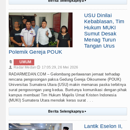
Berita Selengkapnya
▸
USU Dinilai
Kebablasan, Tim
Hukum MUKI
Sumut Desak
Menag Turun
Tangan Urus
Polemik Gereja POUK
🔖
UMUM
Radar Medan
17:05:29, 26 Mei 2026
👤
🕔
RADARMEDAN.COM – Gelombang perlawanan jemaat terhadap
rencana pengosongan paksa Gedung Gereja Oikoumene (POUK)
Universitas Sumatera Utara (USU) makin memanas paska terbitnya
surat pengosongan yang kedua. Buntunya komunikasi dengan pihak
kampus membuat Tim Hukum Majelis Umat Kristen Indonesia
(MUKI) Sumatera Utara menolak keras surat . . .
Berita Selengkapnya
▸
Lantik Eselon II,