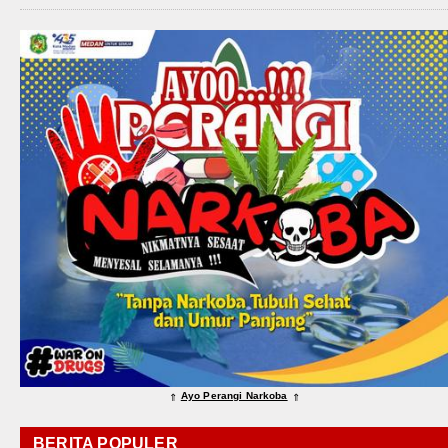
Ayo Perangi Narkoba
⇑
⇑
BERITA POPULER