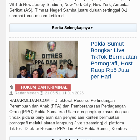
WIB di New Jersey Stadium, New York City, New York, Amerika
Serikat (AS). Timnas Negeri Samba justru duluan tertinggal 0-1
sampai turun minum ketika di . . .
Berita Selengkapnya
▸
Polda Sumut
Bongkar Live
TikTok Bermuatan
Pornografi, Host
Raup Rp5 Juta
per Hari
🔖
HUKUM DAN KRIMINAL
Radar Medan
21:06:51, 11 Jun 2026
👤
🕔
RADARMEDAN.COM – Direktorat Reserse Perlindungan
Perempuan dan Anak (PPA) dan Pemberantasan Perdagangan
Orang (PPO) Polda Sumatera Utara mengungkap kasus dugaan
tindak pidana penyiaran dan penyediaan konten bermuatan
pornografi melalui siaran langsung (live streaming) di platform
TikTok. Direktur Reserse PPA dan PPO Polda Sumut, Kombes . . .