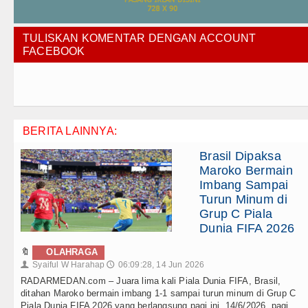
TULISKAN KOMENTAR DENGAN ACCOUNT
FACEBOOK
BERITA LAINNYA:
Brasil Dipaksa
Maroko Bermain
Imbang Sampai
Turun Minum di
Grup C Piala
Dunia FIFA 2026
🔖
OLAHRAGA
Syaiful W Harahap
06:09:28, 14 Jun 2026
👤
🕔
RADARMEDAN.com – Juara lima kali Piala Dunia FIFA, Brasil,
ditahan Maroko bermain imbang 1-1 sampai turun minum di Grup C
Piala Dunia FIFA 2026 yang berlangsung pagi ini, 14/6/2026, pagi