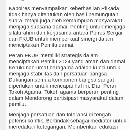
Kapolres menyampaikan keberhasilan Pilkada
ya Aktif Saat Ada Acara
tidak hanya ditentukan oleh hasil pemungutan
suara, tetapi juga oleh kemampuan masyarakat
rakter Anak Sejak dari Keluarga
menjaga suasana damai. Penting untuk menjaga
silaturahmi dan kerjasama antara Polres Sergai
1 Batang Angkola
dan FKUB untuk memperkuat sinergi dalam
menciptakan Pemilu damai.
a Penyimpangan Seksual
Peran FKUB memiliki strategis dalam
ncam Hukuman Mati
menciptakan Pemilu 2024 yang aman dan damai.
Kerukunan umat beragama adalah kunci untuk
s 2026 Pukul 22.00 WIB
menjaga stabilitas dan persatuan bangsa.
Dukungan semua komponen bangsa sangat
tu 8 Agustus 2026 Pukul 18.00 WIB
diperlukan untuk mencapai hal ini. Dan Peran
Tokoh Agama, Tokoh agama berperan penting
tus 2026 di Hungaria Pukul 00.00 WIB
dalam Mendorong partisipasi masyarakat dalam
pemilu.
i TK Kemala Bhayangkari 11 Tarutung
Menjaga persatuan dan toleransi di tengah
ak Ekonomi Mulai Dibenahi
potensi konflik. Bertindak sebagai mediator untuk
meredakan ketegangan, Memberikan edukasi