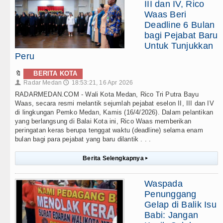
III dan IV, Rico
Waas Beri
Deadline 6 Bulan
bagi Pejabat Baru
Untuk Tunjukkan
Peru
🔖
BERITA KOTA
Radar Medan
18:53:21, 16 Apr 2026
👤
🕔
RADARMEDAN.COM - Wali Kota Medan, Rico Tri Putra Bayu
Waas, secara resmi melantik sejumlah pejabat eselon II, III dan IV
di lingkungan Pemko Medan, Kamis (16/4/2026). Dalam pelantikan
yang berlangsung di Balai Kota ini, Rico Waas memberikan
peringatan keras berupa tenggat waktu (deadline) selama enam
bulan bagi para pejabat yang baru dilantik . . .
Berita Selengkapnya
▸
Waspada
Penunggang
Gelap di Balik Isu
Babi: Jangan