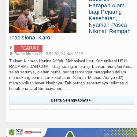
Harapan Alami
bagi Pejuang
Kesehatan,
Nyaman Pasca
Nikmati Rempah
Tradisional Karo
🔖
FEATURE
Radar Medan
15:59:52, 24 Nov 2025
👤
🕔
Tulisan Kiriman Hanina Afifah, Mahasiswi Ilmu Komunikasi USU
RADARMEDAN.COM - Bagi sebagian orang, bahkan mungkin Anda
salah satunya, olahan herbal sering terdengar meragukan dalam
mendukung pemulihan kesehatan. Namun, Michael Aditya (32)
membuktikan lewat kisahnya. Tak pernah sebelumnya terlintas di
benak pria asal Surabaya ini, . . .
Berita Selengkapnya
▸