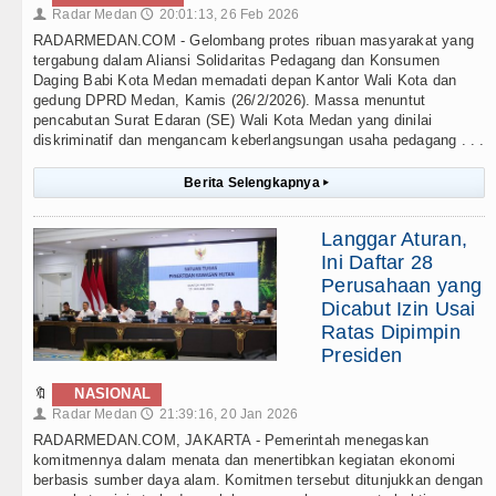
Radar Medan
20:01:13, 26 Feb 2026
👤
🕔
RADARMEDAN.COM - Gelombang protes ribuan masyarakat yang
tergabung dalam Aliansi Solidaritas Pedagang dan Konsumen
Daging Babi Kota Medan memadati depan Kantor Wali Kota dan
gedung DPRD Medan, Kamis (26/2/2026). Massa menuntut
pencabutan Surat Edaran (SE) Wali Kota Medan yang dinilai
diskriminatif dan mengancam keberlangsungan usaha pedagang . . .
Berita Selengkapnya
▸
Langgar Aturan,
Ini Daftar 28
Perusahaan yang
Dicabut Izin Usai
Ratas Dipimpin
Presiden
🔖
NASIONAL
Radar Medan
21:39:16, 20 Jan 2026
👤
🕔
RADARMEDAN.COM, JAKARTA - Pemerintah menegaskan
komitmennya dalam menata dan menertibkan kegiatan ekonomi
berbasis sumber daya alam. Komitmen tersebut ditunjukkan dengan