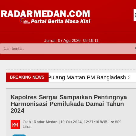
Siantar-Simalungun
Kabupaten Karo
Pakpak Bharat
Jumat, 07 Agu 2026,
08:18:13
Kabupaten Simalungun
Metropolitan
TNI POLRI
ncam Hukuman Mati
BREAKING NEWS
Hukum dan Kriminal
s 2026 Pukul 22.00 WIB
Kapolres Sergai Sampaikan Pentingnya
Politik
tu 8 Agustus 2026 Pukul 18.00 WIB
Harmonisasi Pemilukada Damai Tahun
2024
Hiburan
tus 2026 di Hungaria Pukul 00.00 WIB
Oleh :
Radar Medan | 10 Okt 2024, 12:27:10 WIB
| 👁 809
Olahraga
Lihat
i TK Kemala Bhayangkari 11 Tarutung