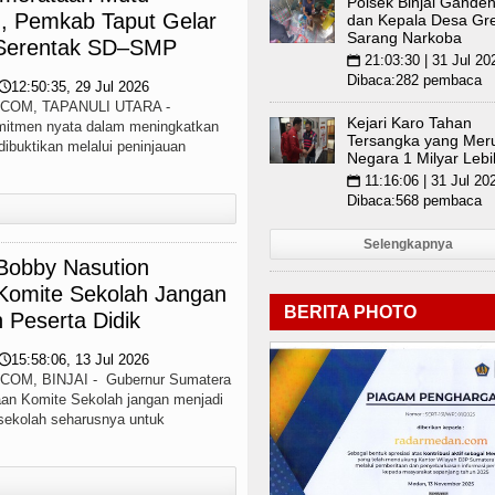
Polsek Binjai Gande
n, Pemkab Taput Gelar
WIB
Bupati Taput Sambut Kunjungan Kapolda Sumu
dan Kepala Desa Gr
Sarang Narkoba
Serentak SD–SMP
21:03:30 | 31 Jul 20
📅
enre Harus Jadi Penggerak Remaja, Rico Waas: Ja
Dibaca:282 pembaca
12:50:35, 29 Jul 2026
🕔
OM, TAPANULI UTARA -
r HIV/AIDS Melalui Hubungan Seksual Bukan Karen
Kejari Karo Tahan
omitmen nyata dalam meningkatkan
Tersangka yang Mer
dibuktikan melalui peninjauan
Negara 1 Milyar Lebi
11:16:06 | 31 Jul 20
📅
Dibaca:568 pembaca
Selengkapnya
Bobby Nasution
Komite Sekolah Jangan
BERITA PHOTO
 Peserta Didik
15:58:06, 13 Jul 2026
🕔
M, BINJAI - Gubernur Sumatera
an Komite Sekolah jangan menjadi
 sekolah seharusnya untuk