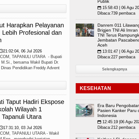
Publik
15:58:43 | 06 Agu 2
📅
Dibaca:739 pembaca
put Harapkan Pelayanan
Danrem 011 Lilawan
Brigjen TNI Ali Imran
 Lebih Profesional dan
TNI Terus Rampung
n
Jembatan Pascabenc
Aceh
21:02:04, 06 Jul 2026
🕔
13:01:47 | 06 Agu 2
📅
OM, TAPANULI UTARA - Bupati
Dibaca:227 pembaca
, M.Si., bersama Wakil Bupati Dr.
 Dinas Pendidikan Freddy Advent
Selengkapnya
KESEHATAN
ti Taput Hadiri Ekspose
Era Baru Pengobata
kolah Wilayah 1
Pasien Kanker Paru 
Indonesia
Tapanuli Utara
12:45:19 |06 Agu 20
📅
Dibaca:212 pembaca
17:31:10, 03 Jul 2026
🕔
OM, TAPANULI UTARA - Wakil
M.Eng., menghadiri kegiatan