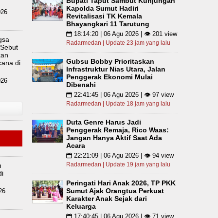
Bupati Taput Sambut Kunjungan
Kapolda Sumut Hadiri
026
Revitalisasi TK Kemala
Bhayangkari 11 Tarutung
18:14:20 | 06 Agu 2026 | 👁 201 view
📅
gsa
Radarmedan | Update 23 jam yang lalu
 Sebut
kan
Gubsu Bobby Prioritaskan
ana di
Infrastruktur Nias Utara, Jalan
Penggerak Ekonomi Mulai
026
Dibenahi
22:41:45 | 06 Agu 2026 | 👁 97 view
📅
Radarmedan | Update 18 jam yang lalu
Duta Genre Harus Jadi
Penggerak Remaja, Rico Waas:
Jangan Hanya Aktif Saat Ada
Acara
22:21:09 | 06 Agu 2026 | 👁 94 view
📅
Radarmedan | Update 19 jam yang lalu
n
di
Peringati Hari Anak 2026, TP PKK
Sumut Ajak Orangtua Perkuat
26
Karakter Anak Sejak dari
Keluarga
17:40:45 | 06 Agu 2026 | 👁 71 view
📅