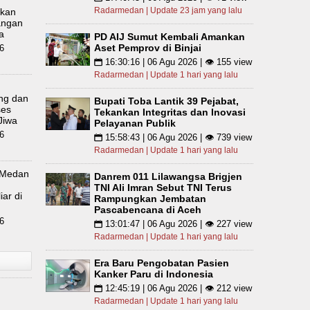
Radarmedan | Update 23 jam yang lalu
lkan
angan
a
PD AIJ Sumut Kembali Amankan
Aset Pemprov di Binjai
6
16:30:16 | 06 Agu 2026 | 👁 155 view
📅
Radarmedan | Update 1 hari yang lalu
m
ing dan
Bupati Toba Lantik 39 Pejabat,
ses
Tekankan Integritas dan Inovasi
Jiwa
Pelayanan Publik
6
15:58:43 | 06 Agu 2026 | 👁 739 view
📅
Radarmedan | Update 1 hari yang lalu
 Medan
Danrem 011 Lilawangsa Brigjen
TNI Ali Imran Sebut TNI Terus
iar di
Rampungkan Jembatan
Pascabencana di Aceh
6
13:01:47 | 06 Agu 2026 | 👁 227 view
📅
Radarmedan | Update 1 hari yang lalu
Era Baru Pengobatan Pasien
Kanker Paru di Indonesia
12:45:19 | 06 Agu 2026 | 👁 212 view
📅
Radarmedan | Update 1 hari yang lalu