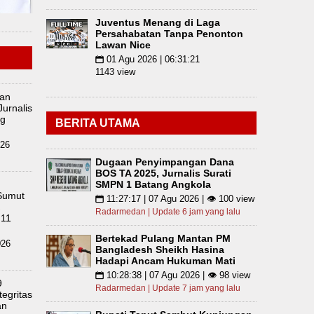
Juventus Menang di Laga
Persahabatan Tanpa Penonton
Lawan Nice
01 Agu 2026 | 06:31:21
📅
1143 view
an
urnalis
ng
BERITA UTAMA
026
Dugaan Penyimpangan Dana
BOS TA 2025, Jurnalis Surati
SMPN 1 Batang Angkola
Sumut
11:27:17 | 07 Agu 2026 | 👁 100 view
📅
Radarmedan | Update 6 jam yang lalu
 11
Bertekad Pulang Mantan PM
026
Bangladesh Sheikh Hasina
Hadapi Ancam Hukuman Mati
10:28:38 | 07 Agu 2026 | 👁 98 view
📅
9
Radarmedan | Update 7 jam yang lalu
tegritas
an