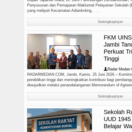
Penyusunan dan Pemaparan Maklumat Pelayanan Sekolah (E
yang meliputi Kecamatan Adiankoting, . . .
Selengkapnya
▸
FKM UINSU
Jambi Tan
Perkuat T
Tinggi
Radar Medan
👤
RADARMEDAN.COM, Jambi, Kamis, 25 Juni 2026 – Komitme
pendidikan tinggi dan meningkatkan kontribusi bagi pemban
diwujudkan melalui penandatanganan Memorandum of Agreeme
Selengkapnya
▸
Sekolah R
UUD 1945 
Belajar W