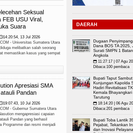
lecehan Seksual
 FEB USU Viral,
DAERAH
uka Suara
14:20:54, 13 Jul 2026
🕔
Dugaan Penyimpang
M - Universitas Sumatera Utara
Dana BOS TA 2025, J
diduga melibatkan salah seorang
Surati SMPN 1 Bata
rat memastikan kasus yang sempat
Angkola
11:27:17 | 07 Agu 2
📅
Dibaca:100 pembaca
Bupati Taput Sambut
Kunjungan Kapolda 
ution Apresiasi SMA
Hadiri Revitalisasi TK
atauli Pandan
Kemala Bhayangkari
Tarutung
19:07:43, 10 Jul 2026
18:14:20 | 06 Agu 2
🕔
📅
M - Gubernur Sumatera Utara
Dibaca:201 pembaca
asution mengapresiasi capaian
tauli Pandan yang berhasil
Bupati Toba Lantik 3
oma Programme dan resmi menjadi
Pejabat, Tekankan In
dan Inovasi Pelayan