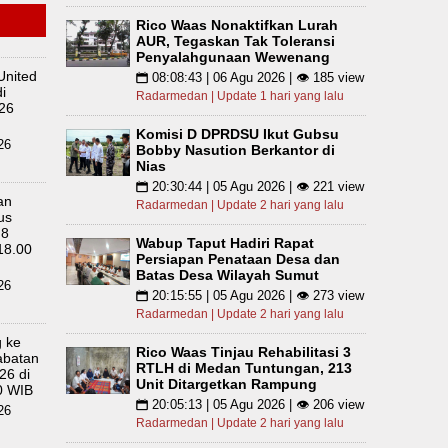
Rico Waas Nonaktifkan Lurah
AUR, Tegaskan Tak Toleransi
Penyalahgunaan Wewenang
United
08:08:43 | 06 Agu 2026 | 👁 185 view
📅
i
Radarmedan | Update 1 hari yang lalu
26
Komisi D DPRDSU Ikut Gubsu
26
Bobby Nasution Berkantor di
Nias
20:30:44 | 05 Agu 2026 | 👁 221 view
📅
an
Radarmedan | Update 2 hari yang lalu
us
 8
Wabup Taput Hadiri Rapat
18.00
Persiapan Penataan Desa dan
Batas Desa Wilayah Sumut
26
20:15:55 | 05 Agu 2026 | 👁 273 view
📅
Radarmedan | Update 2 hari yang lalu
 ke
Rico Waas Tinjau Rehabilitasi 3
abatan
RTLH di Medan Tuntungan, 213
26 di
Unit Ditargetkan Rampung
0 WIB
20:05:13 | 05 Agu 2026 | 👁 206 view
📅
26
Radarmedan | Update 2 hari yang lalu