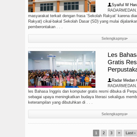
Syaiful W Har
👤
RADARMEDAN.co
masyarakat terkait dengan frasa ‘Sekolah Rakyat’ karena di
Rakyat) cikal-bakal Sekolah Dasar (SD) yang mulai dijalankan
pemberontakan . . .
Selengkapnya
▸
Les Bahas
Gratis Res
Perpustak
Radar Medan
👤
RADARMEDAN.C
les Bahasa Inggris dan komputer gratis resmi dibuka di Per
sebagai upaya meningkatkan budaya literasi sekaligus memb
keterampilan yang dibutuhkan di . . .
Selengkapnya
▸
1
2
3
>
Last ›