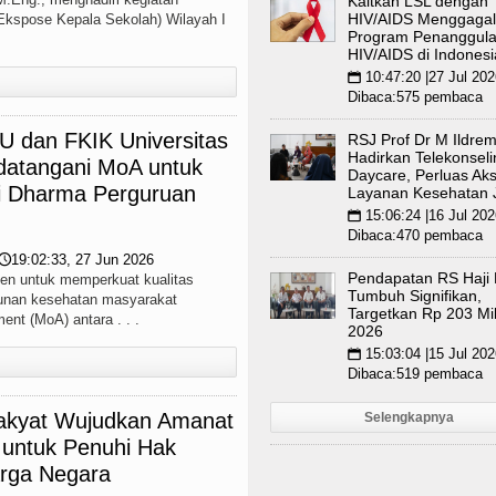
Kaitkan LSL dengan
HIV/AIDS Menggaga
kspose Kepala Sekolah) Wilayah I
Program Penanggul
HIV/AIDS di Indonesi
10:47:20 |27 Jul 202
📅
Dibaca:575 pembaca
 dan FKIK Universitas
RSJ Prof Dr M Ildre
Hadirkan Telekonsel
datangani MoA untuk
Daycare, Perluas Ak
ri Dharma Perguruan
Layanan Kesehatan 
15:06:24 |16 Jul 202
📅
Dibaca:470 pembaca
19:02:33, 27 Jun 2026
🕔
Pendapatan RS Haji
n untuk memperkuat kualitas
Tumbuh Signifikan,
gunan kesehatan masyarakat
Targetkan Rp 203 Mil
nt (MoA) antara . . .
2026
15:03:04 |15 Jul 202
📅
Dibaca:519 pembaca
akyat Wujudkan Amanat
Selengkapnya
untuk Penuhi Hak
arga Negara