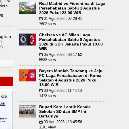
ng TNI
Real Madrid vs Fiorentina di Laga
t Hadiri Revitalisasi TK Kemala Bhayangkari 11 
ebek
Persahabatan Sabtu 1 Agustus
2026 Pukul 23.00 WIB
26
ngan Hanya Aktif Saat Ada Acara
Peringati Har
01 Agu 2026 | 07:29:41
📅
7602 view
a Penyimpangan Seksual
Chelsea vs AC Milan Laga
ugikan
Persahabatan Sabtu 8 Agustus
h
2026 di GBK Jakarta Pukul 19.00
26
WIB
05 Agu 2026 | 08:17:52
📅
5538 view
Bayern Munich Tandang ke Jeju
FC Laga Persahabatan di Korea
Selatan 4 Agustus 2026 Pukul
18.00 WIB
03 Agu 2026 | 11:49:13
📅
1473 view
Bupati Karo Lantik Kepala
Sekolah SD dan SMP Ini
Daftarnya
03 Agu 2026 | 19:45:58
📅
1191 view