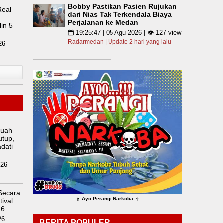
Bobby Pastikan Pasien Rujukan
Real
dari Nias Tak Terkendala Biaya
Perjalanan ke Medan
in 5
19:25:47 | 05 Agu 2026 | 👁 127 view
📅
Radarmedan | Update 2 hari yang lalu
26
Buah
utup,
dati
026
 Secara
Ayo Perangi Narkoba
ival
⇑
⇑
26
26
BERITA POPULER