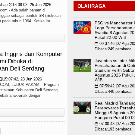
ahap
18:08:03, 25 Jun 2026
🕔
OLAHRAGA
m - Ada salah paham di
anggap sebagai bentuk SR (Sekolah
 pada tahun 1964. Ketika itu
PSG vs Manchester 
Laga Persahabatan d
Swedia 8 Agustus 20
Pukul 22.00 WIB
09:37:46 |07 Agu 20
📅
Dibaca:249 pembaca
a Inggris dan Komputer
mi Dibuka di
Juventus vs Inter Mil
Persahabatan di Opt
aan Deli Serdang
Stadium Perth Sabtu
Agustus 2026 Pukul 
15:07:42, 23 Jun 2026
🕔
WIB
OM, LUBUK PAKAM – Program
07:59:42 |07 Agu 20
📅
pustakaan Kabupaten Deli Serdang
Dibaca:440 pembaca
ekali anak-anak dengan
Real Madrid Tandang
Ferencvaros Persah
Minggu 9 Agustus 20
Hungaria Pukul 00.0
07:00:43 |07 Agu 20
📅
Dibaca:193 pembaca