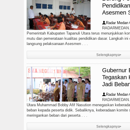
Pendidika
Minggu 9 Agustus 2026 di Hungaria Pukul 00.00 
Asesmen 
 Jalan Penggerak Ekonomi Mulai Dibenahi
Duta G
Radar Medan
👤
RADARMEDAN.C
 Surati SMPN 1 Batang Angkola
Risiko Tertula
‎Pemerintah Kabupaten Tapanuli Utara terus menunjukkan k
mutu dan pemerataan kualitas pendidikan dasar. Langkah ini 
langsung pelaksanaan Asesmen . . .
Selengkapnya
▸
Gubernur 
Tegaskan 
Jadi Beban
Radar Medan
👤
RADARMEDAN.CO
Utara Muhammad Bobby Afif Nasution menegaskan keberada
beban kepada peserta didik. Sebaliknya, keberadaan komite
meringankan beban dari peserta . . .
Selengkapnya
▸