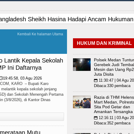
ester United Laga Persahabatan di Swedia 8 Agu
WIB
Bupati Taput Sambut Kunjungan Kapolda Sumu
Kembali Ke halaman Utama
HUKUM DAN KRIMINAL
enre Harus Jadi Penggerak Remaja, Rico Waas: Ja
r HIV/AIDS Melalui Hubungan Seksual Bukan Karen
o Lantik Kepala Sekolah
Polsek Medan Tuntu
Gerebek Judi Tembak
P Ini Daftarnya
Mesin dan Uang Rp2
 vs Inter Milan Persahabatan di Optus Stadium Pe
Juta Disita
19:45:58, 03 Agu 2026
🕔
11:30:47 | 04 Agu 2
📅
OM, KARO – Bupati Karo
WIB
Bupati Taput Sambut Kunjungan Kapolda Sumu
Dibaca:330 pembaca
 melantik kepala sekolah jenjang
(SD) dan Sekolah Menengah Pertama
Razia di THM Helens
enre Harus Jadi Penggerak Remaja, Rico Waas: Ja
n (3/8/2026), di Kantor Dinas
Mart Medan, Polrest
Sita Pod Getar dan
Amankan Tersangka
r HIV/AIDS Melalui Hubungan Seksual Bukan Karen
12:16:11 | 03 Agu 2
📅
Dibaca:352 pembaca
 vs Inter Milan Persahabatan di Optus Stadium Pe
merataan Mutu