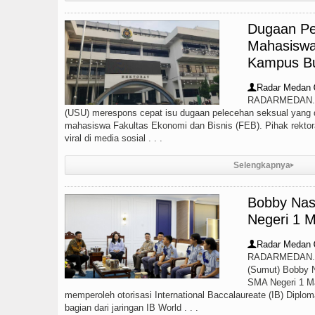
Dugaan Pe
Mahasiswa
Kampus B
Radar Medan
👤
RADARMEDAN.CO
(USU) merespons cepat isu dugaan pelecehan seksual yang 
mahasiswa Fakultas Ekonomi dan Bisnis (FEB). Pihak rekto
viral di media sosial . . .
Selengkapnya
▸
Bobby Nas
Negeri 1 M
Radar Medan
👤
RADARMEDAN.CO
(Sumut) Bobby N
SMA Negeri 1 Ma
memperoleh otorisasi International Baccalaureate (IB) Dipl
bagian dari jaringan IB World . . .