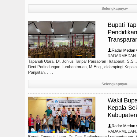
Selengkapnya
▸
Bupati Ta
Pendidikan
Transpara
Radar Medan
👤
RADARMEDAN.C
Tapanuli Utara, Dr. Jonius Taripar Parsaoran Hutabarat, S.Si.
Deni Parlindungan Lumbantoruan, M.Eng., didampingi Kepala
Panjaitan, . . .
Selengkapnya
▸
Wakil Bupa
Kepala Se
Kabupaten 
Radar Medan
👤
RADARMEDAN.C
Bupati Tapanuli Utara, Dr. Deni Parlindungan Lumbantoruan, 