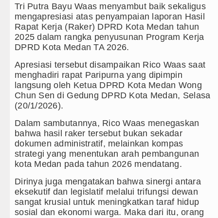
an Q Sebagai Orientasi Seksual Hanya Ada di Alam Pi
Tri Putra Bayu Waas menyambut baik sekaligus
mengapresiasi atas penyampaian laporan Hasil
ilawangsa Brigjen TNI Ali Imran Sebut TNI Terus Ra
Rapat Kerja (Raker) DPRD Kota Medan tahun
2025 dalam rangka penyusunan Program Kerja
DPRD Kota Medan TA 2026.
obatan Pasien Kanker Paru di Indonesia
Apresiasi tersebut disampaikan Rico Waas saat
menghadiri rapat Paripurna yang dipimpin
ang Mantan PM Bangladesh Sheikh Hasina Hadapi An
langsung oleh Ketua DPRD Kota Medan Wong
Chun Sen di Gedung DPRD Kota Medan, Selasa
ester United Laga Persahabatan di Swedia 8 Agustus
(20/1/2026).
nter Milan Persahabatan di Optus Stadium Perth Sabtu
Dalam sambutannya, Rico Waas menegaskan
bahwa hasil raker tersebut bukan sekadar
Tandang ke Ferencvaros Persahabatan Minggu 9 Agustu
dokumen administratif, melainkan kompas
strategi yang menentukan arah pembangunan
Sambut Kunjungan Kapolda Sumut Hadiri Revitalisasi 
kota Medan pada tahun 2026 mendatang.
 Kembali Amankan Aset Pemprov di Binjai
Dirinya juga mengatakan bahwa sinergi antara
eksekutif dan legislatif melalui trifungsi dewan
antik 39 Pejabat, Tekankan Integritas dan Inovasi Pela
sangat krusial untuk meningkatkan taraf hidup
sosial dan ekonomi warga. Maka dari itu, orang