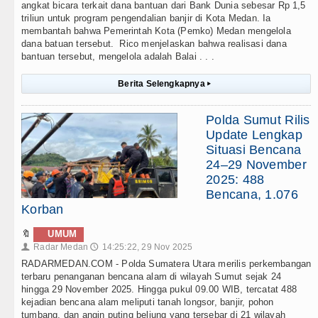
angkat bicara terkait dana bantuan dari Bank Dunia sebesar Rp 1,5
triliun untuk program pengendalian banjir di Kota Medan. Ia
membantah bahwa Pemerintah Kota (Pemko) Medan mengelola
dana batuan tersebut. Rico menjelaskan bahwa realisasi dana
bantuan tersebut, mengelola adalah Balai . . .
Berita Selengkapnya
▸
Polda Sumut Rilis
Update Lengkap
Situasi Bencana
24–29 November
2025: 488
Bencana, 1.076
Korban
🔖
UMUM
Radar Medan
14:25:22, 29 Nov 2025
👤
🕔
RADARMEDAN.COM - Polda Sumatera Utara merilis perkembangan
terbaru penanganan bencana alam di wilayah Sumut sejak 24
hingga 29 November 2025. Hingga pukul 09.00 WIB, tercatat 488
kejadian bencana alam meliputi tanah longsor, banjir, pohon
tumbang, dan angin puting beliung yang tersebar di 21 wilayah