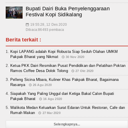
Bupati Dairi Buka Penyelenggaraan
Festival Kopi Sidikalang
19:55:28, 12 Des 2020
📅
Dibaca:86493 pembaca
Berita terkait :
Kopi LAPANG adalah Kopi Robusta Siap Seduh Olahan UMKM
Pakpak Bharat yang Nikmat
30 Nov 2020
Ketua PKK Dairi Resmikan Pusat Pendidikan dan Pelatihan Poktan
Ramos Coffee Desa Dolok Tolong
27 Okt 2020
Pelleng Sicina Mbara, Kuliner Khas Pakpak Bharat, Bagaimana
Rasanya
26 Agu 2020
Siapakah Yang Paling Unggul dari Ketiga Bakal Calon Bupati
Pakpak Bharat
16 Agu 2020
Walikota Medan Keluarkan Surat Edaran Untuk Restoran, Cafe dan
Rumah Makan
27 Mar 2020
Selengkapnya...