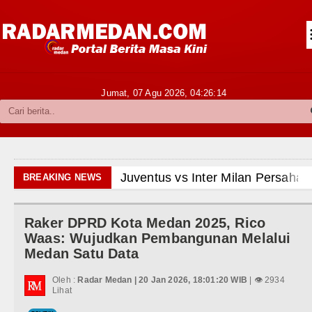
Siantar-Simalungun
Kabupaten Karo
Pakpak Bharat
Jumat, 07 Agu 2026,
04:26:16
Kabupaten Simalungun
Metropolitan
TNI POLRI
nter Milan Persahabatan di Optus Stadium Perth Sabtu
BREAKING NEWS
Hukum dan Kriminal
Tandang ke Ferencvaros Persahabatan Minggu 9 Agustu
Raker DPRD Kota Medan 2025, Rico
Politik
Sambut Kunjungan Kapolda Sumut Hadiri Revitalisasi 
Waas: Wujudkan Pembangunan Melalui
Medan Satu Data
Hiburan
 Kembali Amankan Aset Pemprov di Binjai
Oleh :
Radar Medan | 20 Jan 2026, 18:01:20 WIB
| 👁 2934
Olahraga
Lihat
antik 39 Pejabat, Tekankan Integritas dan Inovasi Pela