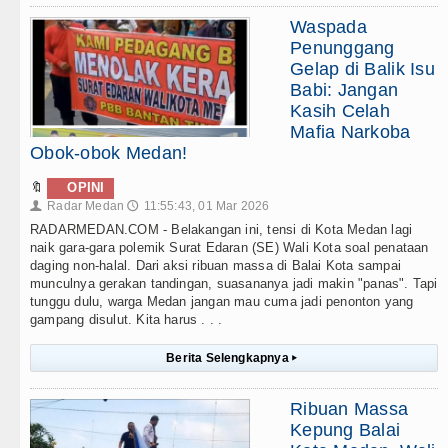
Waspada
Penunggang
Gelap di Balik Isu
Babi: Jangan
Kasih Celah
Mafia Narkoba
Obok-obok Medan!
🔖
OPINI
Radar Medan
11:55:43, 01 Mar 2026
👤
🕔
RADARMEDAN.COM - Belakangan ini, tensi di Kota Medan lagi
naik gara-gara polemik Surat Edaran (SE) Wali Kota soal penataan
daging non-halal. Dari aksi ribuan massa di Balai Kota sampai
munculnya gerakan tandingan, suasananya jadi makin "panas". Tapi
tunggu dulu, warga Medan jangan mau cuma jadi penonton yang
gampang disulut. Kita harus . . .
Berita Selengkapnya
▸
Ribuan Massa
Kepung Balai