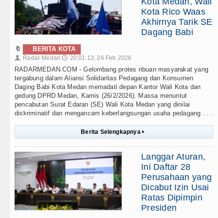
Kota Medan, Wali
Kota Rico Waas
Akhirnya Tarik SE
Dagang Babi
🔖
BERITA KOTA
Radar Medan
20:01:13, 26 Feb 2026
👤
🕔
RADARMEDAN.COM - Gelombang protes ribuan masyarakat yang
tergabung dalam Aliansi Solidaritas Pedagang dan Konsumen
Daging Babi Kota Medan memadati depan Kantor Wali Kota dan
gedung DPRD Medan, Kamis (26/2/2026). Massa menuntut
pencabutan Surat Edaran (SE) Wali Kota Medan yang dinilai
diskriminatif dan mengancam keberlangsungan usaha pedagang . . .
Berita Selengkapnya
▸
Langgar Aturan,
Ini Daftar 28
Perusahaan yang
Dicabut Izin Usai
Ratas Dipimpin
Presiden