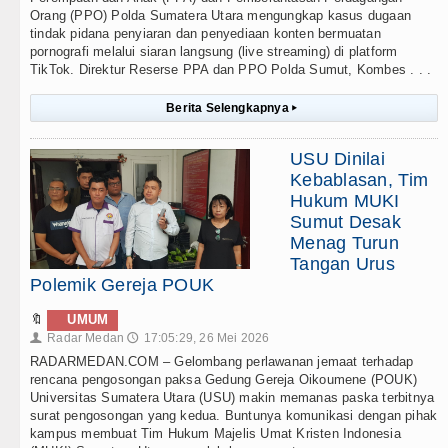
Orang (PPO) Polda Sumatera Utara mengungkap kasus dugaan
tindak pidana penyiaran dan penyediaan konten bermuatan
pornografi melalui siaran langsung (live streaming) di platform
TikTok. Direktur Reserse PPA dan PPO Polda Sumut, Kombes . . .
Berita Selengkapnya
▸
USU Dinilai
Kebablasan, Tim
Hukum MUKI
Sumut Desak
Menag Turun
Tangan Urus
Polemik Gereja POUK
🔖
UMUM
Radar Medan
17:05:29, 26 Mei 2026
👤
🕔
RADARMEDAN.COM – Gelombang perlawanan jemaat terhadap
rencana pengosongan paksa Gedung Gereja Oikoumene (POUK)
Universitas Sumatera Utara (USU) makin memanas paska terbitnya
surat pengosongan yang kedua. Buntunya komunikasi dengan pihak
kampus membuat Tim Hukum Majelis Umat Kristen Indonesia