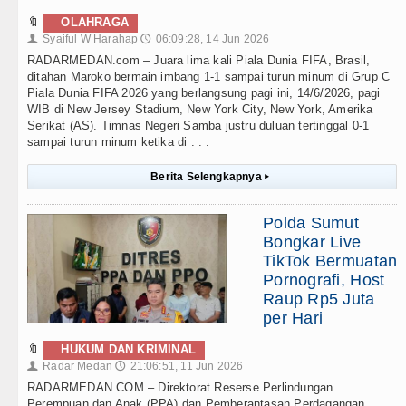
🔖
OLAHRAGA
Syaiful W Harahap
06:09:28, 14 Jun 2026
👤
🕔
RADARMEDAN.com – Juara lima kali Piala Dunia FIFA, Brasil,
ditahan Maroko bermain imbang 1-1 sampai turun minum di Grup C
Piala Dunia FIFA 2026 yang berlangsung pagi ini, 14/6/2026, pagi
WIB di New Jersey Stadium, New York City, New York, Amerika
Serikat (AS). Timnas Negeri Samba justru duluan tertinggal 0-1
sampai turun minum ketika di . . .
Berita Selengkapnya
▸
Polda Sumut
Bongkar Live
TikTok Bermuatan
Pornografi, Host
Raup Rp5 Juta
per Hari
🔖
HUKUM DAN KRIMINAL
Radar Medan
21:06:51, 11 Jun 2026
👤
🕔
RADARMEDAN.COM – Direktorat Reserse Perlindungan
Perempuan dan Anak (PPA) dan Pemberantasan Perdagangan