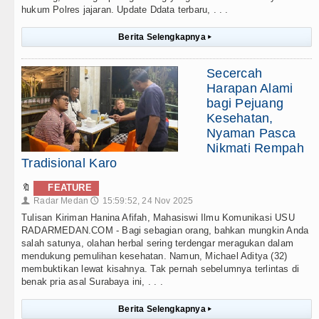
hukum Polres jajaran. Update Ddata terbaru, . . .
Berita Selengkapnya
▸
Secercah
Harapan Alami
bagi Pejuang
Kesehatan,
Nyaman Pasca
Nikmati Rempah
Tradisional Karo
🔖
FEATURE
Radar Medan
15:59:52, 24 Nov 2025
👤
🕔
Tulisan Kiriman Hanina Afifah, Mahasiswi Ilmu Komunikasi USU
RADARMEDAN.COM - Bagi sebagian orang, bahkan mungkin Anda
salah satunya, olahan herbal sering terdengar meragukan dalam
mendukung pemulihan kesehatan. Namun, Michael Aditya (32)
membuktikan lewat kisahnya. Tak pernah sebelumnya terlintas di
benak pria asal Surabaya ini, . . .
Berita Selengkapnya
▸