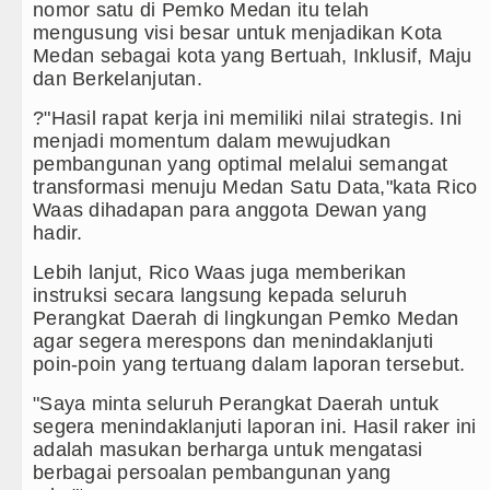
an Q Sebagai Orientasi Seksual Hanya Ada di Alam Pi
nomor satu di Pemko Medan itu telah
mengusung visi besar untuk menjadikan Kota
ilawangsa Brigjen TNI Ali Imran Sebut TNI Terus Ra
Medan sebagai kota yang Bertuah, Inklusif, Maju
dan Berkelanjutan.
obatan Pasien Kanker Paru di Indonesia
?"Hasil rapat kerja ini memiliki nilai strategis. Ini
menjadi momentum dalam mewujudkan
ang Mantan PM Bangladesh Sheikh Hasina Hadapi An
pembangunan yang optimal melalui semangat
transformasi menuju Medan Satu Data,"kata Rico
ester United Laga Persahabatan di Swedia 8 Agustus
Waas dihadapan para anggota Dewan yang
hadir.
Lebih lanjut, Rico Waas juga memberikan
instruksi secara langsung kepada seluruh
Perangkat Daerah di lingkungan Pemko Medan
agar segera merespons dan menindaklanjuti
poin-poin yang tertuang dalam laporan tersebut.
"Saya minta seluruh Perangkat Daerah untuk
segera menindaklanjuti laporan ini. Hasil raker ini
adalah masukan berharga untuk mengatasi
berbagai persoalan pembangunan yang