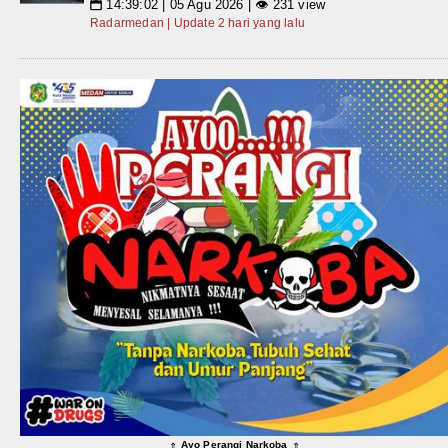
14:39:02 | 05 Agu 2026 | 👁 231 view
📅
Radarmedan | Update 2 hari yang lalu
Ayo Perangi Narkoba
⇑
⇑