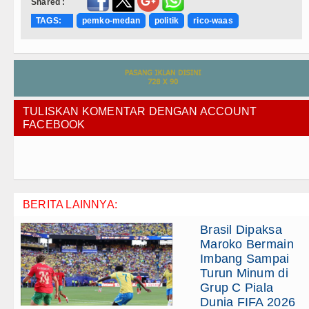
Shared :
TAGS:
pemko-medan
politik
rico-waas
TULISKAN KOMENTAR DENGAN ACCOUNT
FACEBOOK
BERITA LAINNYA:
Brasil Dipaksa
Maroko Bermain
Imbang Sampai
Turun Minum di
Grup C Piala
Dunia FIFA 2026