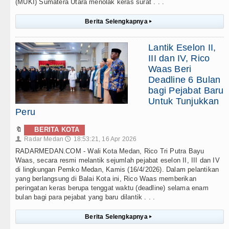
(MUKI) Sumatera Utara menolak keras surat . . .
Berita Selengkapnya
▸
Lantik Eselon II,
III dan IV, Rico
Waas Beri
Deadline 6 Bulan
bagi Pejabat Baru
Untuk Tunjukkan
Peru
🔖
BERITA KOTA
Radar Medan
18:53:21, 16 Apr 2026
👤
🕔
RADARMEDAN.COM - Wali Kota Medan, Rico Tri Putra Bayu
Waas, secara resmi melantik sejumlah pejabat eselon II, III dan IV
di lingkungan Pemko Medan, Kamis (16/4/2026). Dalam pelantikan
yang berlangsung di Balai Kota ini, Rico Waas memberikan
peringatan keras berupa tenggat waktu (deadline) selama enam
bulan bagi para pejabat yang baru dilantik . . .
Berita Selengkapnya
▸