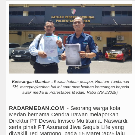
Teknologi
Kotarih Ringkus Pelaku Curanmor di Tebing Tinggi
Internasional
Persahabatan di Anfield Minggu 9 Agustus 2026 Pukul
Wisata
o Madrid Persahabatan di Seoul Minggu 9 Agustus 202
TIPS dan TRIK
rand Slam Tenis US Open 2026 untuk Lanjutkan Pem
+ Lainnya
Milan di Laga Persahabatan di Perth
Video
nited Main Imbang Laga Persahabatan di Swedia
Kesehatan
 Laga Persahabatan di GBK Jakarta
Keterangan Gambar :
Kuasa hukum pelapor, Rustam Tambunan
SH, mengungkapkan hal ini saat memberikan keterangan kepada
Kuliner
awak media di Polrestabes Medan, Rabu (26/3/2025).
tu Gelar Turnamen Catur Antar Wartawan, Ajang Sila
Siraman Rohani
inta Kepala Daerah se-Kepulauan Nias Percepat Usu
RADARMEDAN.COM
- Seorang warga kota
Medan bernama Cendra Irawan melaporkan
arus Dirasakan Masyarakat Lewat Peningkatan Pelay
Direktur PT Deswa Invisco Multitama, Naswardi,
serta pihak PT Asuransi Jiwa Sequis Life yang
Kotarih Ringkus Pelaku Curanmor di Tebing Tinggi
diwakili Ted Margono, pada 15 Maret 2025 lalu.