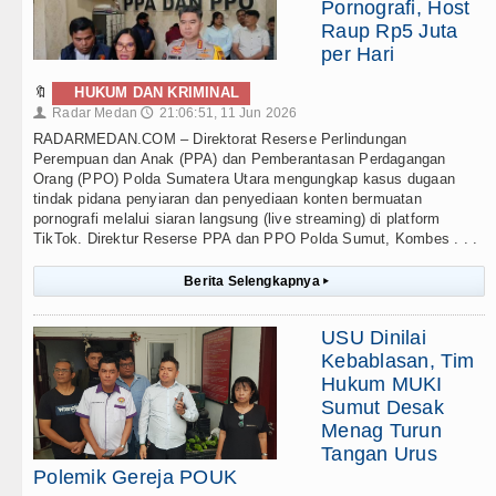
Pornografi, Host
Raup Rp5 Juta
per Hari
🔖
HUKUM DAN KRIMINAL
Radar Medan
21:06:51, 11 Jun 2026
👤
🕔
RADARMEDAN.COM – Direktorat Reserse Perlindungan
Perempuan dan Anak (PPA) dan Pemberantasan Perdagangan
Orang (PPO) Polda Sumatera Utara mengungkap kasus dugaan
tindak pidana penyiaran dan penyediaan konten bermuatan
pornografi melalui siaran langsung (live streaming) di platform
TikTok. Direktur Reserse PPA dan PPO Polda Sumut, Kombes . . .
Berita Selengkapnya
▸
USU Dinilai
Kebablasan, Tim
Hukum MUKI
Sumut Desak
Menag Turun
Tangan Urus
Polemik Gereja POUK