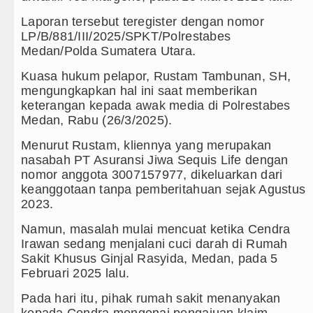
Laporan tersebut teregister dengan nomor
Persahabatan di Anfield Minggu 9 Agustus 2026 Pukul
LP/B/881/III/2025/SPKT/Polrestabes
Medan/Polda Sumatera Utara.
o Madrid Persahabatan di Seoul Minggu 9 Agustus 202
Kuasa hukum pelapor, Rustam Tambunan, SH,
rand Slam Tenis US Open 2026 untuk Lanjutkan Pem
mengungkapkan hal ini saat memberikan
keterangan kepada awak media di Polrestabes
Milan di Laga Persahabatan di Perth
Medan, Rabu (26/3/2025).
nited Main Imbang Laga Persahabatan di Swedia
Menurut Rustam, kliennya yang merupakan
nasabah PT Asuransi Jiwa Sequis Life dengan
 Laga Persahabatan di GBK Jakarta
nomor anggota 3007157977, dikeluarkan dari
keanggotaan tanpa pemberitahuan sejak Agustus
tu Gelar Turnamen Catur Antar Wartawan, Ajang Sila
2023.
inta Kepala Daerah se-Kepulauan Nias Percepat Usu
Namun, masalah mulai mencuat ketika Cendra
Irawan sedang menjalani cuci darah di Rumah
arus Dirasakan Masyarakat Lewat Peningkatan Pelay
Sakit Khusus Ginjal Rasyida, Medan, pada 5
Februari 2025 lalu.
Kotarih Ringkus Pelaku Curanmor di Tebing Tinggi
Pada hari itu, pihak rumah sakit menanyakan
kepada Cendra mengenai pengajuan klaim