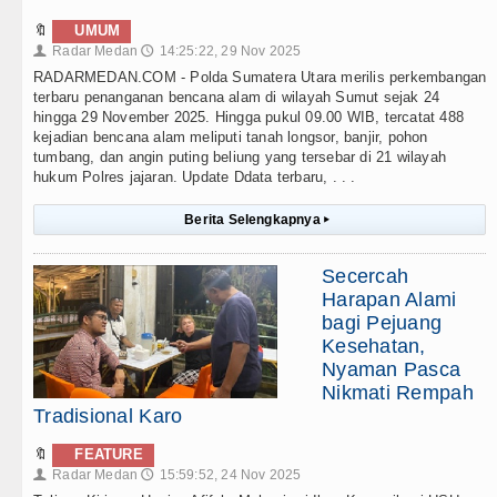
🔖
UMUM
Radar Medan
14:25:22, 29 Nov 2025
👤
🕔
RADARMEDAN.COM - Polda Sumatera Utara merilis perkembangan
terbaru penanganan bencana alam di wilayah Sumut sejak 24
hingga 29 November 2025. Hingga pukul 09.00 WIB, tercatat 488
kejadian bencana alam meliputi tanah longsor, banjir, pohon
tumbang, dan angin puting beliung yang tersebar di 21 wilayah
hukum Polres jajaran. Update Ddata terbaru, . . .
Berita Selengkapnya
▸
Secercah
Harapan Alami
bagi Pejuang
Kesehatan,
Nyaman Pasca
Nikmati Rempah
Tradisional Karo
🔖
FEATURE
Radar Medan
15:59:52, 24 Nov 2025
👤
🕔