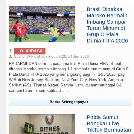
Brasil Dipaksa
Maroko Bermain
Imbang Sampai
Turun Minum di
Grup C Piala
Dunia FIFA 2026
🔖
OLAHRAGA
Syaiful W Harahap
06:09:28, 14 Jun 2026
👤
🕔
RADARMEDAN.com – Juara lima kali Piala Dunia FIFA, Brasil,
ditahan Maroko bermain imbang 1-1 sampai turun minum di Grup C
Piala Dunia FIFA 2026 yang berlangsung pagi ini, 14/6/2026, pagi
WIB di New Jersey Stadium, New York City, New York, Amerika
Serikat (AS). Timnas Negeri Samba justru duluan tertinggal 0-1
sampai turun minum ketika di . . .
Berita Selengkapnya
▸
Polda Sumut
Bongkar Live
TikTok Bermuatan