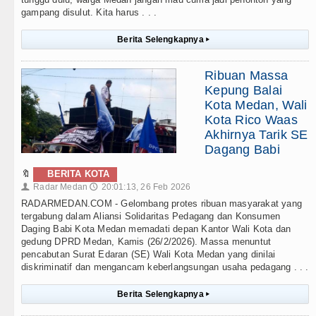
gampang disulut. Kita harus . . .
Berita Selengkapnya
▸
Ribuan Massa
Kepung Balai
Kota Medan, Wali
Kota Rico Waas
Akhirnya Tarik SE
Dagang Babi
🔖
BERITA KOTA
Radar Medan
20:01:13, 26 Feb 2026
👤
🕔
RADARMEDAN.COM - Gelombang protes ribuan masyarakat yang
tergabung dalam Aliansi Solidaritas Pedagang dan Konsumen
Daging Babi Kota Medan memadati depan Kantor Wali Kota dan
gedung DPRD Medan, Kamis (26/2/2026). Massa menuntut
pencabutan Surat Edaran (SE) Wali Kota Medan yang dinilai
diskriminatif dan mengancam keberlangsungan usaha pedagang . . .
Berita Selengkapnya
▸