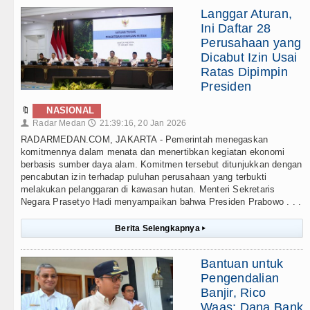
Langgar Aturan,
Ini Daftar 28
Perusahaan yang
Dicabut Izin Usai
Ratas Dipimpin
Presiden
🔖
NASIONAL
Radar Medan
21:39:16, 20 Jan 2026
👤
🕔
RADARMEDAN.COM, JAKARTA - Pemerintah menegaskan
komitmennya dalam menata dan menertibkan kegiatan ekonomi
berbasis sumber daya alam. Komitmen tersebut ditunjukkan dengan
pencabutan izin terhadap puluhan perusahaan yang terbukti
melakukan pelanggaran di kawasan hutan. Menteri Sekretaris
Negara Prasetyo Hadi menyampaikan bahwa Presiden Prabowo . . .
Berita Selengkapnya
▸
Bantuan untuk
Pengendalian
Banjir, Rico
Waas: Dana Bank