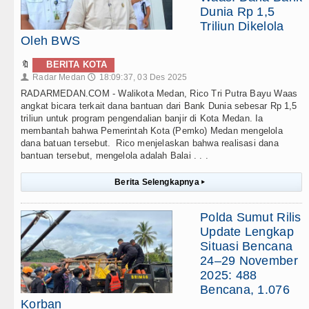
Dunia Rp 1,5
Triliun Dikelola
Oleh BWS
🔖
BERITA KOTA
Radar Medan
18:09:37, 03 Des 2025
👤
🕔
RADARMEDAN.COM - Walikota Medan, Rico Tri Putra Bayu Waas
angkat bicara terkait dana bantuan dari Bank Dunia sebesar Rp 1,5
triliun untuk program pengendalian banjir di Kota Medan. Ia
membantah bahwa Pemerintah Kota (Pemko) Medan mengelola
dana batuan tersebut. Rico menjelaskan bahwa realisasi dana
bantuan tersebut, mengelola adalah Balai . . .
Berita Selengkapnya
▸
Polda Sumut Rilis
Update Lengkap
Situasi Bencana
24–29 November
2025: 488
Bencana, 1.076
Korban