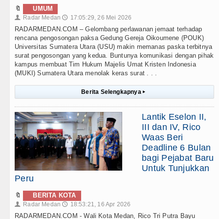
🔖
UMUM
Radar Medan
17:05:29, 26 Mei 2026
👤
🕔
RADARMEDAN.COM – Gelombang perlawanan jemaat terhadap
rencana pengosongan paksa Gedung Gereja Oikoumene (POUK)
Universitas Sumatera Utara (USU) makin memanas paska terbitnya
surat pengosongan yang kedua. Buntunya komunikasi dengan pihak
kampus membuat Tim Hukum Majelis Umat Kristen Indonesia
(MUKI) Sumatera Utara menolak keras surat . . .
Berita Selengkapnya
▸
Lantik Eselon II,
III dan IV, Rico
Waas Beri
Deadline 6 Bulan
bagi Pejabat Baru
Untuk Tunjukkan
Peru
🔖
BERITA KOTA
Radar Medan
18:53:21, 16 Apr 2026
👤
🕔
RADARMEDAN.COM - Wali Kota Medan, Rico Tri Putra Bayu