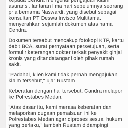
Persahabatan di Anfield Minggu 9 Agustus 2026 Pukul
asuransi, lantaran lima hari sebelumnya seorang
pria bernama Naswardi, yang disebut sebagai
o Madrid Persahabatan di Seoul Minggu 9 Agustus 202
konsultan PT Deswa Invisco Multitama,
menyerahkan sejumlah dokumen atas nama
rand Slam Tenis US Open 2026 untuk Lanjutkan Pem
Cendra.
Milan di Laga Persahabatan di Perth
Dokumen tersebut mencakup fotokopi KTP, kartu
debit BCA, surat pernyataan persetujuan, serta
formulir keterangan dokter terkait penyakit ginjal
kronis yang ditandatangani oleh pihak rumah
sakit.
"Padahal, klien kami tidak pernah mengajukan
klaim tersebut," ujar Rustam.
Keberatan dengan hal tersebut, Candra melapor
ke Polrestabes Medan.
"Atas dasar itu, kami merasa keberatan dan
melaporkan dugaan pemalsuan ini ke
Polrestabes Medan agar diproses sesuai hukum
yang berlaku," tambah Rustam didampingi