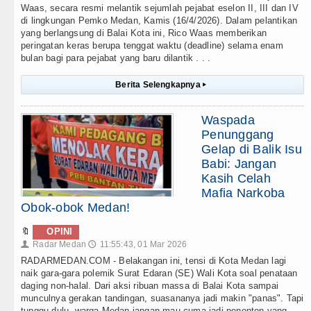
Waas, secara resmi melantik sejumlah pejabat eselon II, III dan IV
di lingkungan Pemko Medan, Kamis (16/4/2026). Dalam pelantikan
yang berlangsung di Balai Kota ini, Rico Waas memberikan
peringatan keras berupa tenggat waktu (deadline) selama enam
bulan bagi para pejabat yang baru dilantik . . .
Berita Selengkapnya
▸
Waspada
Penunggang
Gelap di Balik Isu
Babi: Jangan
Kasih Celah
Mafia Narkoba
Obok-obok Medan!
🔖
OPINI
Radar Medan
11:55:43, 01 Mar 2026
👤
🕔
RADARMEDAN.COM - Belakangan ini, tensi di Kota Medan lagi
naik gara-gara polemik Surat Edaran (SE) Wali Kota soal penataan
daging non-halal. Dari aksi ribuan massa di Balai Kota sampai
munculnya gerakan tandingan, suasananya jadi makin "panas". Tapi
tunggu dulu, warga Medan jangan mau cuma jadi penonton yang