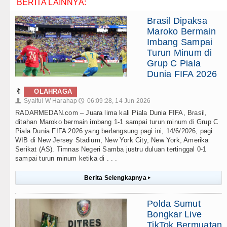
BERITA LAINNYA:
Brasil Dipaksa
Maroko Bermain
Imbang Sampai
Turun Minum di
Grup C Piala
Dunia FIFA 2026
🔖
OLAHRAGA
Syaiful W Harahap
06:09:28, 14 Jun 2026
👤
🕔
RADARMEDAN.com – Juara lima kali Piala Dunia FIFA, Brasil,
ditahan Maroko bermain imbang 1-1 sampai turun minum di Grup C
Piala Dunia FIFA 2026 yang berlangsung pagi ini, 14/6/2026, pagi
WIB di New Jersey Stadium, New York City, New York, Amerika
Serikat (AS). Timnas Negeri Samba justru duluan tertinggal 0-1
sampai turun minum ketika di . . .
Berita Selengkapnya
▸
Polda Sumut
Bongkar Live
TikTok Bermuatan