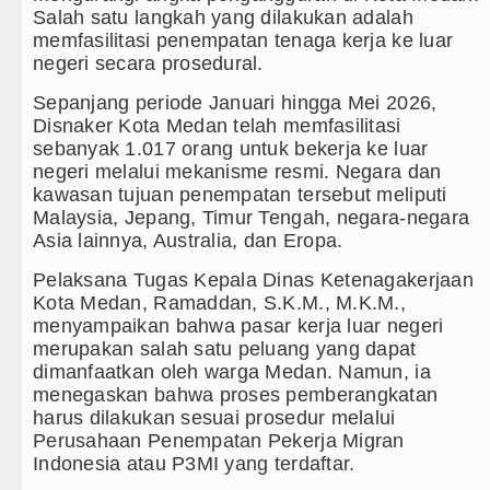
Salah satu langkah yang dilakukan adalah
Kapolda Sumut Rombak Puluhan Jabat
memfasilitasi penempatan tenaga kerja ke luar
negeri secara prosedural.
Wabup Deli Serdang Lantik 25 Pejaba
Sepanjang periode Januari hingga Mei 2026,
Disnaker Kota Medan telah memfasilitasi
Ketua GRIB Jaya Labuhanbatu Gelar 
sebanyak 1.017 orang untuk bekerja ke luar
negeri melalui mekanisme resmi. Negara dan
Gubernur Bobby Nasution Minta Kepa
kawasan tujuan penempatan tersebut meliputi
Malaysia, Jepang, Timur Tengah, negara-negara
Rico Waas : Kemerdekaan Harus Dira
Asia lainnya, Australia, dan Eropa.
Kurang dari 6 Jam, Polsek Kotarih Ri
Pelaksana Tugas Kepala Dinas Ketenagakerjaan
Kota Medan, Ramaddan, S.K.M., M.K.M.,
Liverpool vs Monaco Laga Persahabat
menyampaikan bahwa pasar kerja luar negeri
merupakan salah satu peluang yang dapat
Manchester City vs Atletico Madrid P
dimanfaatkan oleh warga Medan. Namun, ia
menegaskan bahwa proses pemberangkatan
Serapan Anggaran Terendah, Inspektor
harus dilakukan sesuai prosedur melalui
Perusahaan Penempatan Pekerja Migran
Gubernur Bobby Nasution Siapkan Ru
Indonesia atau P3MI yang terdaftar.