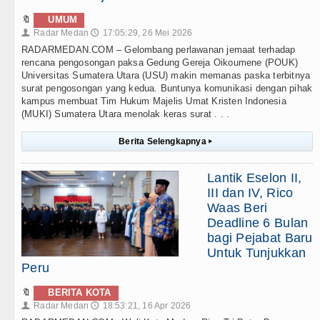
🔖
UMUM
Radar Medan
17:05:29, 26 Mei 2026
👤
🕔
RADARMEDAN.COM – Gelombang perlawanan jemaat terhadap
rencana pengosongan paksa Gedung Gereja Oikoumene (POUK)
Universitas Sumatera Utara (USU) makin memanas paska terbitnya
surat pengosongan yang kedua. Buntunya komunikasi dengan pihak
kampus membuat Tim Hukum Majelis Umat Kristen Indonesia
(MUKI) Sumatera Utara menolak keras surat . . .
Berita Selengkapnya
▸
Lantik Eselon II,
III dan IV, Rico
Waas Beri
Deadline 6 Bulan
bagi Pejabat Baru
Untuk Tunjukkan
Peru
🔖
BERITA KOTA
Radar Medan
18:53:21, 16 Apr 2026
👤
🕔