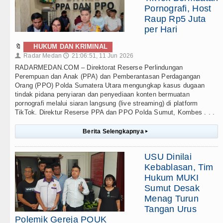
Pornografi, Host
Raup Rp5 Juta
per Hari
🔖
HUKUM DAN KRIMINAL
Radar Medan
21:06:51, 11 Jun 2026
👤
🕔
RADARMEDAN.COM – Direktorat Reserse Perlindungan
Perempuan dan Anak (PPA) dan Pemberantasan Perdagangan
Orang (PPO) Polda Sumatera Utara mengungkap kasus dugaan
tindak pidana penyiaran dan penyediaan konten bermuatan
pornografi melalui siaran langsung (live streaming) di platform
TikTok. Direktur Reserse PPA dan PPO Polda Sumut, Kombes . . .
Berita Selengkapnya
▸
USU Dinilai
Kebablasan, Tim
Hukum MUKI
Sumut Desak
Menag Turun
Tangan Urus
Polemik Gereja POUK