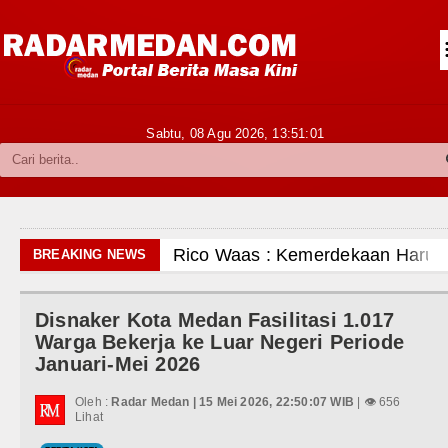
Siantar-Simalungun
Kabupaten Karo
Pakpak Bharat
Sabtu, 08 Agu 2026,
13:51:02
Kabupaten Simalungun
Metropolitan
TNI POLRI
Rico Waas : Kemerdekaan Harus Dira
BREAKING NEWS
Hukum dan Kriminal
Kurang dari 6 Jam, Polsek Kotarih Ri
Disnaker Kota Medan Fasilitasi 1.017
Politik
Liverpool vs Monaco Laga Persahabat
Warga Bekerja ke Luar Negeri Periode
Januari-Mei 2026
Hiburan
Manchester City vs Atletico Madrid P
Oleh :
Radar Medan | 15 Mei 2026, 22:50:07 WIB
| 👁 656
Olahraga
Lihat
Serapan Anggaran Terendah, Inspektor