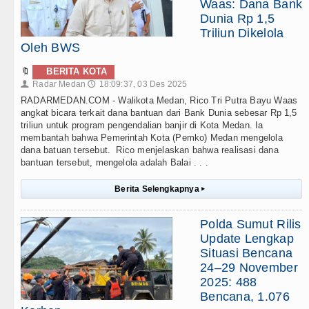
Waas: Dana Bank
Dunia Rp 1,5
Triliun Dikelola
Oleh BWS
🔖
BERITA KOTA
Radar Medan
18:09:37, 03 Des 2025
👤
🕔
RADARMEDAN.COM - Walikota Medan, Rico Tri Putra Bayu Waas
angkat bicara terkait dana bantuan dari Bank Dunia sebesar Rp 1,5
triliun untuk program pengendalian banjir di Kota Medan. Ia
membantah bahwa Pemerintah Kota (Pemko) Medan mengelola
dana batuan tersebut. Rico menjelaskan bahwa realisasi dana
bantuan tersebut, mengelola adalah Balai . . .
Berita Selengkapnya
▸
Polda Sumut Rilis
Update Lengkap
Situasi Bencana
24–29 November
2025: 488
Bencana, 1.076