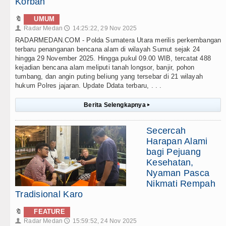
Korban
🔖
UMUM
Radar Medan
14:25:22, 29 Nov 2025
👤
🕔
RADARMEDAN.COM - Polda Sumatera Utara merilis perkembangan
terbaru penanganan bencana alam di wilayah Sumut sejak 24
hingga 29 November 2025. Hingga pukul 09.00 WIB, tercatat 488
kejadian bencana alam meliputi tanah longsor, banjir, pohon
tumbang, dan angin puting beliung yang tersebar di 21 wilayah
hukum Polres jajaran. Update Ddata terbaru, . . .
Berita Selengkapnya
▸
Secercah
Harapan Alami
bagi Pejuang
Kesehatan,
Nyaman Pasca
Nikmati Rempah
Tradisional Karo
🔖
FEATURE
Radar Medan
15:59:52, 24 Nov 2025
👤
🕔