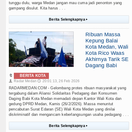
tunggu dulu, warga Medan jangan mau cuma jadi penonton yang
gampang disulut. Kita harus . . .
Berita Selengkapnya
▸
Ribuan Massa
Kepung Balai
Kota Medan, Wali
Kota Rico Waas
Akhirnya Tarik SE
Dagang Babi
🔖
BERITA KOTA
Radar Medan
20:01:13, 26 Feb 2026
👤
🕔
RADARMEDAN.COM - Gelombang protes ribuan masyarakat yang
tergabung dalam Aliansi Solidaritas Pedagang dan Konsumen
Daging Babi Kota Medan memadati depan Kantor Wali Kota dan
gedung DPRD Medan, Kamis (26/2/2026). Massa menuntut
pencabutan Surat Edaran (SE) Wali Kota Medan yang dinilai
diskriminatif dan mengancam keberlangsungan usaha pedagang . . .
Berita Selengkapnya
▸