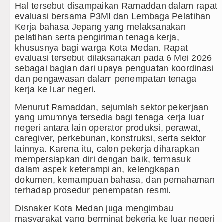
Kapolda Sumut Rombak Puluhan Jabat
Hal tersebut disampaikan Ramaddan dalam rapat
evaluasi bersama P3MI dan Lembaga Pelatihan
Wabup Deli Serdang Lantik 25 Pejaba
Kerja bahasa Jepang yang melaksanakan
pelatihan serta pengiriman tenaga kerja,
Ketua GRIB Jaya Labuhanbatu Gelar 
khususnya bagi warga Kota Medan. Rapat
evaluasi tersebut dilaksanakan pada 6 Mei 2026
Gubernur Bobby Nasution Minta Kepa
sebagai bagian dari upaya penguatan koordinasi
dan pengawasan dalam penempatan tenaga
kerja ke luar negeri.
Menurut Ramaddan, sejumlah sektor pekerjaan
yang umumnya tersedia bagi tenaga kerja luar
negeri antara lain operator produksi, perawat,
caregiver, perkebunan, konstruksi, serta sektor
lainnya. Karena itu, calon pekerja diharapkan
mempersiapkan diri dengan baik, termasuk
dalam aspek keterampilan, kelengkapan
dokumen, kemampuan bahasa, dan pemahaman
terhadap prosedur penempatan resmi.
Disnaker Kota Medan juga mengimbau
masyarakat yang berminat bekerja ke luar negeri