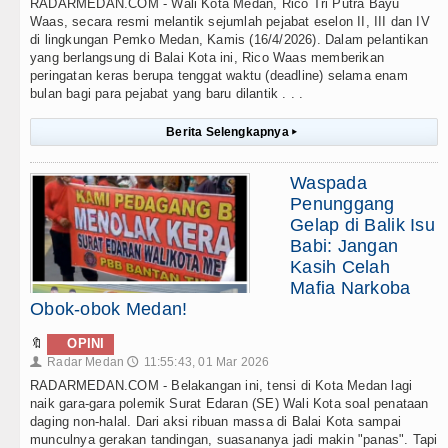
RADARMEDAN.COM - Wali Kota Medan, Rico Tri Putra Bayu
Waas, secara resmi melantik sejumlah pejabat eselon II, III dan IV
di lingkungan Pemko Medan, Kamis (16/4/2026). Dalam pelantikan
yang berlangsung di Balai Kota ini, Rico Waas memberikan
peringatan keras berupa tenggat waktu (deadline) selama enam
bulan bagi para pejabat yang baru dilantik . . .
Berita Selengkapnya
▸
Waspada
Penunggang
Gelap di Balik Isu
Babi: Jangan
Kasih Celah
Mafia Narkoba
Obok-obok Medan!
🔖
OPINI
Radar Medan
11:55:43, 01 Mar 2026
👤
🕔
RADARMEDAN.COM - Belakangan ini, tensi di Kota Medan lagi
naik gara-gara polemik Surat Edaran (SE) Wali Kota soal penataan
daging non-halal. Dari aksi ribuan massa di Balai Kota sampai
munculnya gerakan tandingan, suasananya jadi makin "panas". Tapi