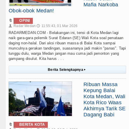
Mafia Narkoba
Obok-obok Medan!
🔖
OPINI
Radar Medan
11:55:43, 01 Mar 2026
👤
🕔
RADARMEDAN.COM - Belakangan ini, tensi di Kota Medan lagi
naik gara-gara polemik Surat Edaran (SE) Wali Kota soal penataan
daging non-halal. Dari aksi ribuan massa di Balai Kota sampai
munculnya gerakan tandingan, suasananya jadi makin "panas". Tapi
tunggu dulu, warga Medan jangan mau cuma jadi penonton yang
gampang disulut. Kita harus . . .
Berita Selengkapnya
▸
Ribuan Massa
Kepung Balai
Kota Medan, Wali
Kota Rico Waas
Akhirnya Tarik SE
Dagang Babi
🔖
BERITA KOTA