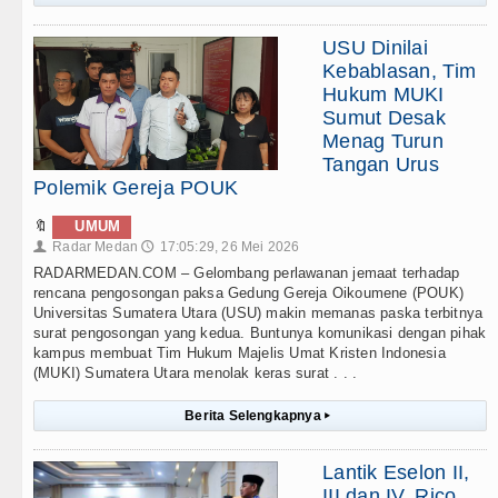
USU Dinilai
Kebablasan, Tim
Hukum MUKI
Sumut Desak
Menag Turun
Tangan Urus
Polemik Gereja POUK
🔖
UMUM
Radar Medan
17:05:29, 26 Mei 2026
👤
🕔
RADARMEDAN.COM – Gelombang perlawanan jemaat terhadap
rencana pengosongan paksa Gedung Gereja Oikoumene (POUK)
Universitas Sumatera Utara (USU) makin memanas paska terbitnya
surat pengosongan yang kedua. Buntunya komunikasi dengan pihak
kampus membuat Tim Hukum Majelis Umat Kristen Indonesia
(MUKI) Sumatera Utara menolak keras surat . . .
Berita Selengkapnya
▸
Lantik Eselon II,
III dan IV, Rico