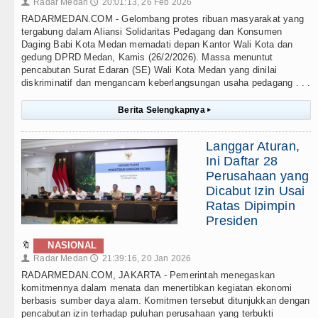
Radar Medan
20:01:13, 26 Feb 2026
👤
🕔
RADARMEDAN.COM - Gelombang protes ribuan masyarakat yang
tergabung dalam Aliansi Solidaritas Pedagang dan Konsumen
Daging Babi Kota Medan memadati depan Kantor Wali Kota dan
gedung DPRD Medan, Kamis (26/2/2026). Massa menuntut
pencabutan Surat Edaran (SE) Wali Kota Medan yang dinilai
diskriminatif dan mengancam keberlangsungan usaha pedagang . . .
Berita Selengkapnya
▸
Langgar Aturan,
Ini Daftar 28
Perusahaan yang
Dicabut Izin Usai
Ratas Dipimpin
Presiden
🔖
NASIONAL
Radar Medan
21:39:16, 20 Jan 2026
👤
🕔
RADARMEDAN.COM, JAKARTA - Pemerintah menegaskan
komitmennya dalam menata dan menertibkan kegiatan ekonomi
berbasis sumber daya alam. Komitmen tersebut ditunjukkan dengan
pencabutan izin terhadap puluhan perusahaan yang terbukti