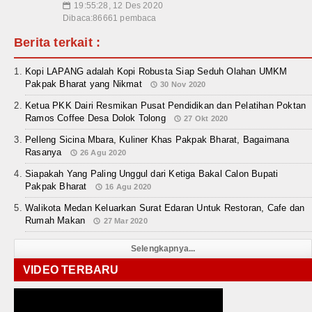
19:55:28, 12 Des 2020
📅
Dibaca:86661 pembaca
Berita terkait :
Kopi LAPANG adalah Kopi Robusta Siap Seduh Olahan UMKM
Pakpak Bharat yang Nikmat
30 Nov 2020
Ketua PKK Dairi Resmikan Pusat Pendidikan dan Pelatihan Poktan
Ramos Coffee Desa Dolok Tolong
27 Okt 2020
Pelleng Sicina Mbara, Kuliner Khas Pakpak Bharat, Bagaimana
Rasanya
26 Agu 2020
Siapakah Yang Paling Unggul dari Ketiga Bakal Calon Bupati
Pakpak Bharat
16 Agu 2020
Walikota Medan Keluarkan Surat Edaran Untuk Restoran, Cafe dan
Rumah Makan
27 Mar 2020
Selengkapnya...
VIDEO TERBARU