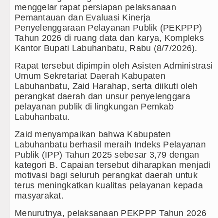
menggelar rapat persiapan pelaksanaan
Dugaan Penyimpangan Dana BOS TA 2
Pemantauan dan Evaluasi Kinerja
Penyelenggaraan Pelayanan Publik (PEKPPP)
Risiko Tertular HIV/AIDS Melalui H
Tahun 2026 di ruang data dan karya, Kompleks
Kantor Bupati Labuhanbatu, Rabu (8/7/2026).
Liverpool vs Monaco Laga Persahabat
Rapat tersebut dipimpin oleh Asisten Administrasi
Umum Sekretariat Daerah Kabupaten
Manchester City vs Atletico Madrid P
Labuhanbatu, Zaid Harahap, serta diikuti oleh
perangkat daerah dan unsur penyelenggara
Serapan Anggaran Terendah, Inspektor
pelayanan publik di lingkungan Pemkab
Labuhanbatu.
Gubernur Bobby Nasution Siapkan Ru
Zaid menyampaikan bahwa Kabupaten
Tujuh Tewas dalam Penembakan Massa
Labuhanbatu berhasil meraih Indeks Pelayanan
Publik (IPP) Tahun 2025 sebesar 3,79 dengan
Bayern Munich Menang Tipis Atas Ast
kategori B. Capaian tersebut diharapkan menjadi
motivasi bagi seluruh perangkat daerah untuk
Masyarakat Desak APH Bongkar Penadah
terus meningkatkan kualitas pelayanan kepada
masyarakat.
Dewan Usul BUMD Sumut Kelola Rumput
Menurutnya, pelaksanaan PEKPPP Tahun 2026