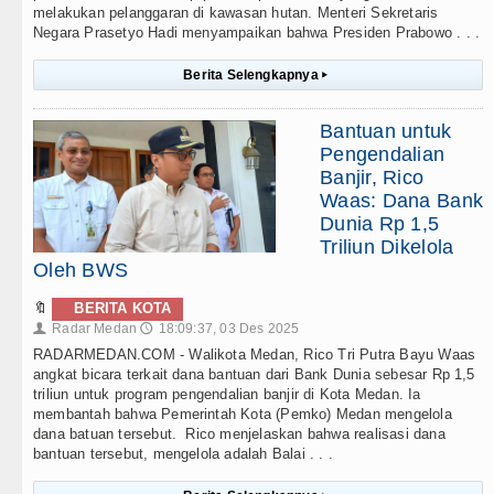
melakukan pelanggaran di kawasan hutan. Menteri Sekretaris
Negara Prasetyo Hadi menyampaikan bahwa Presiden Prabowo . . .
Berita Selengkapnya
▸
Bantuan untuk
Pengendalian
Banjir, Rico
Waas: Dana Bank
Dunia Rp 1,5
Triliun Dikelola
Oleh BWS
🔖
BERITA KOTA
Radar Medan
18:09:37, 03 Des 2025
👤
🕔
RADARMEDAN.COM - Walikota Medan, Rico Tri Putra Bayu Waas
angkat bicara terkait dana bantuan dari Bank Dunia sebesar Rp 1,5
triliun untuk program pengendalian banjir di Kota Medan. Ia
membantah bahwa Pemerintah Kota (Pemko) Medan mengelola
dana batuan tersebut. Rico menjelaskan bahwa realisasi dana
bantuan tersebut, mengelola adalah Balai . . .