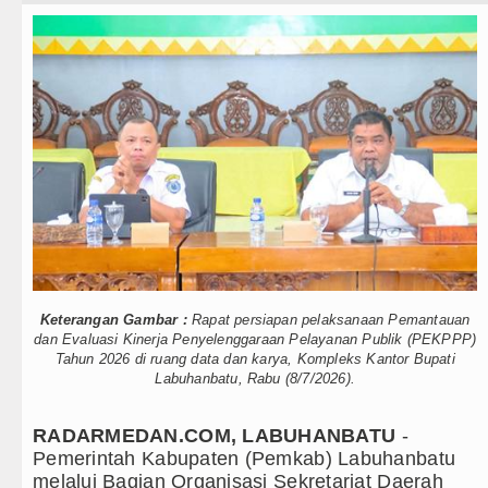
Teknologi
Dewan Usul BUMD Sumut Kelola Rumput
Internasional
Dugaan Penyimpangan Dana BOS TA 2
Wisata
Risiko Tertular HIV/AIDS Melalui H
TIPS dan TRIK
Liverpool vs Monaco Laga Persahabat
+ Lainnya
Manchester City vs Atletico Madrid P
Video
Serapan Anggaran Terendah, Inspektor
Kesehatan
Gubernur Bobby Nasution Siapkan Ru
Keterangan Gambar :
Rapat persiapan pelaksanaan Pemantauan
Kuliner
Tujuh Tewas dalam Penembakan Massa
dan Evaluasi Kinerja Penyelenggaraan Pelayanan Publik (PEKPPP)
Tahun 2026 di ruang data dan karya, Kompleks Kantor Bupati
Siraman Rohani
Labuhanbatu, Rabu (8/7/2026).
Bayern Munich Menang Tipis Atas Ast
Masyarakat Desak APH Bongkar Penadah
RADARMEDAN.COM, LABUHANBATU
-
Pemerintah Kabupaten (Pemkab) Labuhanbatu
Dewan Usul BUMD Sumut Kelola Rumput
melalui Bagian Organisasi Sekretariat Daerah