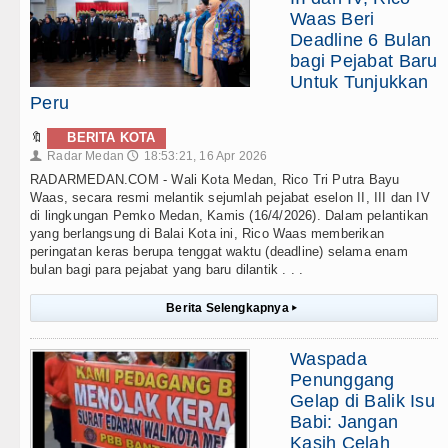
Waas Beri
Deadline 6 Bulan
bagi Pejabat Baru
Untuk Tunjukkan
Peru
🔖
BERITA KOTA
Radar Medan
18:53:21, 16 Apr 2026
👤
🕔
RADARMEDAN.COM - Wali Kota Medan, Rico Tri Putra Bayu
Waas, secara resmi melantik sejumlah pejabat eselon II, III dan IV
di lingkungan Pemko Medan, Kamis (16/4/2026). Dalam pelantikan
yang berlangsung di Balai Kota ini, Rico Waas memberikan
peringatan keras berupa tenggat waktu (deadline) selama enam
bulan bagi para pejabat yang baru dilantik . . .
Berita Selengkapnya
▸
Waspada
Penunggang
Gelap di Balik Isu
Babi: Jangan
Kasih Celah