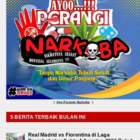
Ayo Perangi Narkoba
⇑
⇑
5 BERITA TERBAIK BULAN INI
Real Madrid vs Fiorentina di Laga