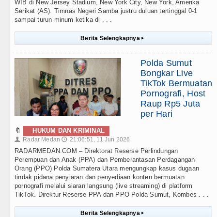
WIB di New Jersey Stadium, New York City, New York, Amerika
Serikat (AS). Timnas Negeri Samba justru duluan tertinggal 0-1
sampai turun minum ketika di . . .
Berita Selengkapnya
▸
Polda Sumut
Bongkar Live
TikTok Bermuatan
Pornografi, Host
Raup Rp5 Juta
per Hari
🔖
HUKUM DAN KRIMINAL
Radar Medan
21:06:51, 11 Jun 2026
👤
🕔
RADARMEDAN.COM – Direktorat Reserse Perlindungan
Perempuan dan Anak (PPA) dan Pemberantasan Perdagangan
Orang (PPO) Polda Sumatera Utara mengungkap kasus dugaan
tindak pidana penyiaran dan penyediaan konten bermuatan
pornografi melalui siaran langsung (live streaming) di platform
TikTok. Direktur Reserse PPA dan PPO Polda Sumut, Kombes . . .
Berita Selengkapnya
▸