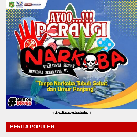
Ayo Perangi Narkoba
⇑
⇑
BERITA POPULER