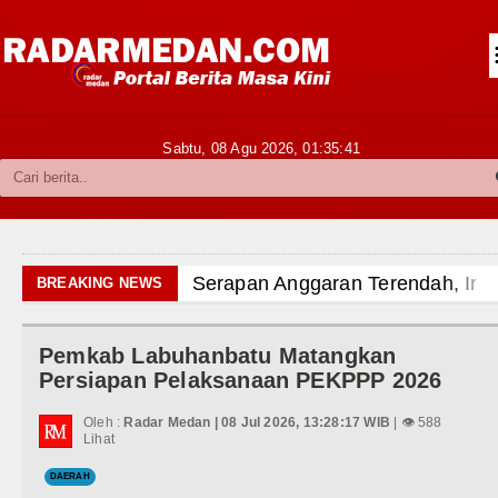
Siantar-Simalungun
Kabupaten Karo
Pakpak Bharat
Sabtu, 08 Agu 2026,
01:35:42
Kabupaten Simalungun
Metropolitan
TNI POLRI
Serapan Anggaran Terendah, Inspektor
BREAKING NEWS
Hukum dan Kriminal
Gubernur Bobby Nasution Siapkan Ru
Pemkab Labuhanbatu Matangkan
Politik
Tujuh Tewas dalam Penembakan Massa
Persiapan Pelaksanaan PEKPPP 2026
Hiburan
Bayern Munich Menang Tipis Atas Ast
Oleh :
Radar Medan | 08 Jul 2026, 13:28:17 WIB
| 👁 588
Lihat
Olahraga
Masyarakat Desak APH Bongkar Penadah
DAERAH