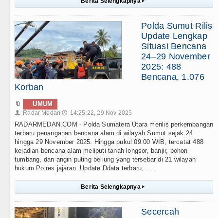
Berita Selengkapnya
▸
Polda Sumut Rilis
Update Lengkap
Situasi Bencana
24–29 November
2025: 488
Bencana, 1.076
Korban
🔖
UMUM
Radar Medan
14:25:22, 29 Nov 2025
👤
🕔
RADARMEDAN.COM - Polda Sumatera Utara merilis perkembangan
terbaru penanganan bencana alam di wilayah Sumut sejak 24
hingga 29 November 2025. Hingga pukul 09.00 WIB, tercatat 488
kejadian bencana alam meliputi tanah longsor, banjir, pohon
tumbang, dan angin puting beliung yang tersebar di 21 wilayah
hukum Polres jajaran. Update Ddata terbaru, . . .
Berita Selengkapnya
▸
Secercah