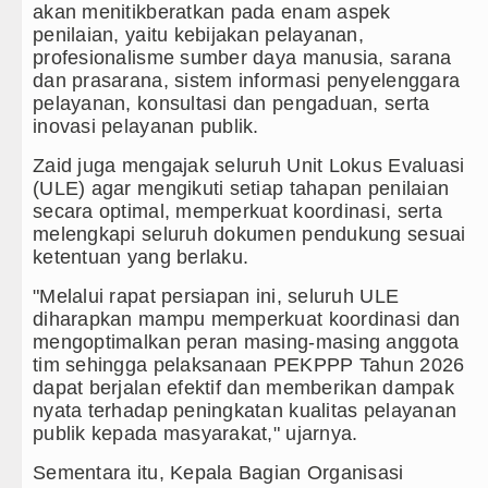
Dugaan Penyimpangan Dana BOS TA 2
akan menitikberatkan pada enam aspek
penilaian, yaitu kebijakan pelayanan,
Risiko Tertular HIV/AIDS Melalui H
profesionalisme sumber daya manusia, sarana
dan prasarana, sistem informasi penyelenggara
Liverpool vs Monaco Laga Persahabat
pelayanan, konsultasi dan pengaduan, serta
inovasi pelayanan publik.
Manchester City vs Atletico Madrid P
Zaid juga mengajak seluruh Unit Lokus Evaluasi
(ULE) agar mengikuti setiap tahapan penilaian
secara optimal, memperkuat koordinasi, serta
melengkapi seluruh dokumen pendukung sesuai
ketentuan yang berlaku.
"Melalui rapat persiapan ini, seluruh ULE
diharapkan mampu memperkuat koordinasi dan
mengoptimalkan peran masing-masing anggota
tim sehingga pelaksanaan PEKPPP Tahun 2026
dapat berjalan efektif dan memberikan dampak
nyata terhadap peningkatan kualitas pelayanan
publik kepada masyarakat," ujarnya.
Sementara itu, Kepala Bagian Organisasi