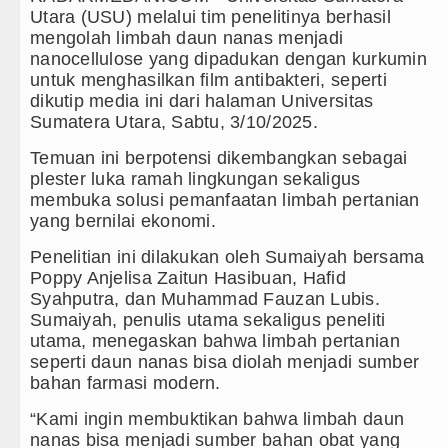
Utara (USU) melalui tim penelitinya berhasil
re Harus Jadi Penggerak Remaja, Rico Waas: Jangan H
mengolah limbah daun nanas menjadi
nanocellulose yang dipadukan dengan kurkumin
 Hari Anak 2026, TP PKK Sumut Ajak Orangtua Perkuat
untuk menghasilkan film antibakteri, seperti
dikutip media ini dari halaman Universitas
enyimpangan Dana BOS TA 2025, Jurnalis Surati SMP
Sumatera Utara, Sabtu, 3/10/2025.
ertular HIV/AIDS Melalui Hubungan Seksual Bukan Ka
Temuan ini berpotensi dikembangkan sebagai
plester luka ramah lingkungan sekaligus
 Pulang Mantan PM Bangladesh Sheikh Hasina Hadap
membuka solusi pemanfaatan limbah pertanian
yang bernilai ekonomi.
anchester United Laga Persahabatan di Swedia 8 Agu
Penelitian ini dilakukan oleh Sumaiyah bersama
Poppy Anjelisa Zaitun Hasibuan, Hafid
vs Inter Milan Persahabatan di Optus Stadium Perth 
Syahputra, dan Muhammad Fauzan Lubis.
Sumaiyah, penulis utama sekaligus peneliti
rid Tandang ke Ferencvaros Persahabatan Minggu 9 Ag
utama, menegaskan bahwa limbah pertanian
seperti daun nanas bisa diolah menjadi sumber
put Sambut Kunjungan Kapolda Sumut Hadiri Revitalis
bahan farmasi modern.
by Prioritaskan Infrastruktur Nias Utara, Jalan Peng
“Kami ingin membuktikan bahwa limbah daun
nanas bisa menjadi sumber bahan obat yang