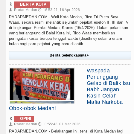
🔖
BERITA KOTA
Radar Medan
18:53:21, 16 Apr 2026
👤
🕔
RADARMEDAN.COM - Wali Kota Medan, Rico Tri Putra Bayu
Waas, secara resmi melantik sejumlah pejabat eselon II, III dan IV
di lingkungan Pemko Medan, Kamis (16/4/2026). Dalam pelantikan
yang berlangsung di Balai Kota ini, Rico Waas memberikan
peringatan keras berupa tenggat waktu (deadline) selama enam
bulan bagi para pejabat yang baru dilantik . . .
Berita Selengkapnya
▸
Waspada
Penunggang
Gelap di Balik Isu
Babi: Jangan
Kasih Celah
Mafia Narkoba
Obok-obok Medan!
🔖
OPINI
Radar Medan
11:55:43, 01 Mar 2026
👤
🕔
RADARMEDAN.COM - Belakangan ini, tensi di Kota Medan lagi