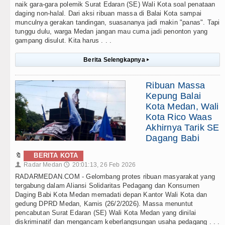
naik gara-gara polemik Surat Edaran (SE) Wali Kota soal penataan
daging non-halal. Dari aksi ribuan massa di Balai Kota sampai
munculnya gerakan tandingan, suasananya jadi makin "panas". Tapi
tunggu dulu, warga Medan jangan mau cuma jadi penonton yang
gampang disulut. Kita harus . . .
Berita Selengkapnya
▸
Ribuan Massa
Kepung Balai
Kota Medan, Wali
Kota Rico Waas
Akhirnya Tarik SE
Dagang Babi
🔖
BERITA KOTA
Radar Medan
20:01:13, 26 Feb 2026
👤
🕔
RADARMEDAN.COM - Gelombang protes ribuan masyarakat yang
tergabung dalam Aliansi Solidaritas Pedagang dan Konsumen
Daging Babi Kota Medan memadati depan Kantor Wali Kota dan
gedung DPRD Medan, Kamis (26/2/2026). Massa menuntut
pencabutan Surat Edaran (SE) Wali Kota Medan yang dinilai
diskriminatif dan mengancam keberlangsungan usaha pedagang . . .