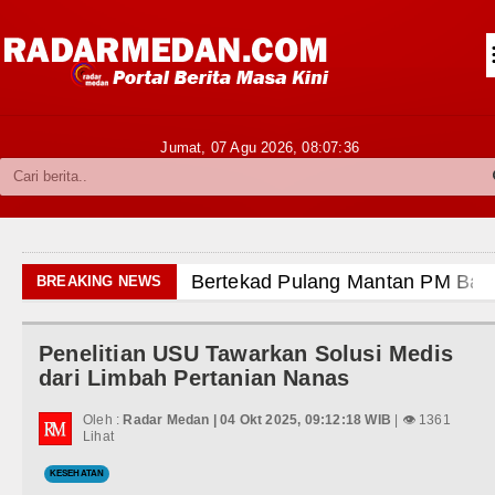
Siantar-Simalungun
Kabupaten Karo
Pakpak Bharat
Jumat, 07 Agu 2026,
08:07:37
Kabupaten Simalungun
Metropolitan
TNI POLRI
 Pulang Mantan PM Bangladesh Sheikh Hasina Hadap
BREAKING NEWS
Hukum dan Kriminal
anchester United Laga Persahabatan di Swedia 8 Agu
Penelitian USU Tawarkan Solusi Medis
Politik
vs Inter Milan Persahabatan di Optus Stadium Perth 
dari Limbah Pertanian Nanas
Hiburan
rid Tandang ke Ferencvaros Persahabatan Minggu 9 Ag
Oleh :
Radar Medan | 04 Okt 2025, 09:12:18 WIB
| 👁 1361
Lihat
Olahraga
put Sambut Kunjungan Kapolda Sumut Hadiri Revitalis
KESEHATAN