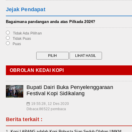
Jejak Pendapat
Bagaimana pandangan anda atas Pilkada 2024?
Tidak Ada Pilihan
Tidak Puas
Puas
OBROLAN KEDAI KOPI
Bupati Dairi Buka Penyelenggaraan
Festival Kopi Sidikalang
19:55:28, 12 Des 2020
📅
Dibaca:86522 pembaca
Berita terkait :
Kopi LAPANG adalah Kopi Robusta Siap Seduh Olahan UMKM