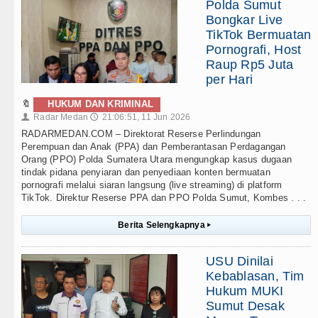
Polda Sumut
Bongkar Live
TikTok Bermuatan
Pornografi, Host
Raup Rp5 Juta
per Hari
🔖
HUKUM DAN KRIMINAL
Radar Medan
21:06:51, 11 Jun 2026
👤
🕔
RADARMEDAN.COM – Direktorat Reserse Perlindungan
Perempuan dan Anak (PPA) dan Pemberantasan Perdagangan
Orang (PPO) Polda Sumatera Utara mengungkap kasus dugaan
tindak pidana penyiaran dan penyediaan konten bermuatan
pornografi melalui siaran langsung (live streaming) di platform
TikTok. Direktur Reserse PPA dan PPO Polda Sumut, Kombes . . .
Berita Selengkapnya
▸
USU Dinilai
Kebablasan, Tim
Hukum MUKI
Sumut Desak