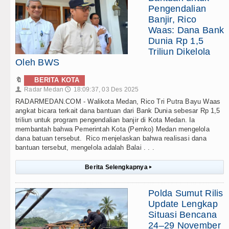
Pengendalian
Banjir, Rico
Waas: Dana Bank
Dunia Rp 1,5
Triliun Dikelola
Oleh BWS
🔖
BERITA KOTA
Radar Medan
18:09:37, 03 Des 2025
👤
🕔
RADARMEDAN.COM - Walikota Medan, Rico Tri Putra Bayu Waas
angkat bicara terkait dana bantuan dari Bank Dunia sebesar Rp 1,5
triliun untuk program pengendalian banjir di Kota Medan. Ia
membantah bahwa Pemerintah Kota (Pemko) Medan mengelola
dana batuan tersebut. Rico menjelaskan bahwa realisasi dana
bantuan tersebut, mengelola adalah Balai . . .
Berita Selengkapnya
▸
Polda Sumut Rilis
Update Lengkap
Situasi Bencana
24–29 November