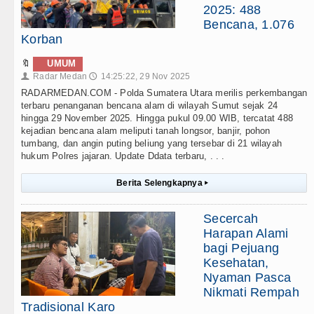
2025: 488
Bencana, 1.076
Korban
🔖
UMUM
Radar Medan
14:25:22, 29 Nov 2025
👤
🕔
RADARMEDAN.COM - Polda Sumatera Utara merilis perkembangan
terbaru penanganan bencana alam di wilayah Sumut sejak 24
hingga 29 November 2025. Hingga pukul 09.00 WIB, tercatat 488
kejadian bencana alam meliputi tanah longsor, banjir, pohon
tumbang, dan angin puting beliung yang tersebar di 21 wilayah
hukum Polres jajaran. Update Ddata terbaru, . . .
Berita Selengkapnya
▸
Secercah
Harapan Alami
bagi Pejuang
Kesehatan,
Nyaman Pasca
Nikmati Rempah
Tradisional Karo