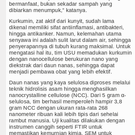
re Harus Jadi Penggerak Remaja, Rico Waas: Jangan H
bermanfaat, bukan sekadar sampah yang
dibiarkan menumpuk,” katanya.
 Hari Anak 2026, TP PKK Sumut Ajak Orangtua Perkuat
Kurkumin, zat aktif dari kunyit, sudah lama
enyimpangan Dana BOS TA 2025, Jurnalis Surati SMP
dikenal memiliki sifat antiinflamasi, antibakteri,
hingga antikanker. Namun, kelemahan utama
ertular HIV/AIDS Melalui Hubungan Seksual Bukan Ka
senyawa ini adalah sulit larut dalam air, sehingga
penyerapannya di tubuh kurang maksimal. Untuk
mengatasi hal itu, tim USU memadukan kurkumin
dengan nanocellulose berukuran nano yang
diekstrak dari daun nanas, sehingga dapat
menjadi pembawa obat yang lebih efektif.
Daun nanas yang kaya selulosa diproses melalui
teknik hidrolisis asam hingga menghasilkan
nanocrystalline cellulose (NCC). Dari 5 gram α-
selulosa, tim berhasil memperoleh hampir 3,8
gram NCC dengan ukuran rata-rata 268
nanometer ribuan kali lebih tipis dari sehelai
rambut manusia. Uji kualitas dilakukan dengan
instrumen canggih seperti FTIR untuk
memastikan kemurnian kimia, SEM untuk