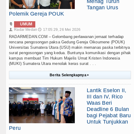
Menag Turun
Tangan Urus
Polemik Gereja POUK
🔖
UMUM
Radar Medan
17:05:29, 26 Mei 2026
👤
🕔
RADARMEDAN.COM – Gelombang perlawanan jemaat terhadap
rencana pengosongan paksa Gedung Gereja Oikoumene (POUK)
Universitas Sumatera Utara (USU) makin memanas paska terbitnya
surat pengosongan yang kedua. Buntunya komunikasi dengan pihak
kampus membuat Tim Hukum Majelis Umat Kristen Indonesia
(MUKI) Sumatera Utara menolak keras surat . . .
Berita Selengkapnya
▸
Lantik Eselon II,
III dan IV, Rico
Waas Beri
Deadline 6 Bulan
bagi Pejabat Baru
Untuk Tunjukkan
Peru