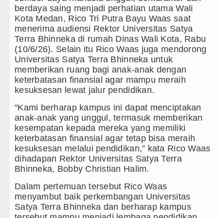
berdaya saing menjadi perhatian utama Wali
ptus Stadium Perth Sabtu 8 Agustus 2026 Pukul 18.00 
Kota Medan, Rico Tri Putra Bayu Waas saat
menerima audiensi Rektor Universitas Satya
habatan Minggu 9 Agustus 2026 di Hungaria Pukul 00
Terra Bhinneka di rumah Dinas Wali Kota, Rabu
(10/6/26). Selain itu Rico Waas juga mendorong
Sebuah Sekolah di Thailand
Universitas Satya Terra Bhinneka untuk
memberikan ruang bagi anak-anak dengan
lla Laga Persahabatan di Hong Kong
keterbatasan finansial agar mampu meraih
kesuksesan lewat jalur pendidikan.
 Hutan illegal di Karo hingga Aktor Intelektual
"Kami berharap kampus ini dapat menciptakan
 Nias Utara dari Hulu ke Hilir
anak-anak yang unggul, termasuk memberikan
kesempatan kepada mereka yang memiliki
urnalis Surati SMPN 1 Batang Angkola
keterbatasan finansial agar tetap bisa meraih
kesuksesan melalui pendidikan,” kata Rico Waas
n Seksual Bukan Karena Penyimpangan Seksual
dihadapan Rektor Universitas Satya Terra
Bhinneka, Bobby Christian Halim.
heikh Hasina Hadapi Ancam Hukuman Mati
Dalam pertemuan tersebut Rico Waas
menyambut baik perkembangan Universitas
an di Swedia 8 Agustus 2026 Pukul 22.00 WIB
Satya Terra Bhinneka dan berharap kampus
tersebut mampu menjadi lembaga pendidikan