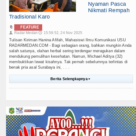
Nyaman Pasca
Nikmati Rempah
Tradisional Karo
🔖
FEATURE
Radar Medan
15:59:52, 24 Nov 2025
👤
🕔
Tulisan Kiriman Hanina Afifah, Mahasiswi Ilmu Komunikasi USU
RADARMEDAN.COM - Bagi sebagian orang, bahkan mungkin Anda
salah satunya, olahan herbal sering terdengar meragukan dalam
mendukung pemulihan kesehatan. Namun, Michael Aditya (32)
membuktikan lewat kisahnya. Tak pernah sebelumnya terlintas di
benak pria asal Surabaya ini, . . .
Berita Selengkapnya
▸