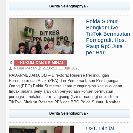
Berita Selengkapnya
▸
Polda Sumut
Bongkar Live
TikTok Bermuatan
Pornografi, Host
Raup Rp5 Juta
per Hari
🔖
HUKUM DAN KRIMINAL
Radar Medan
21:06:51, 11 Jun 2026
👤
🕔
RADARMEDAN.COM – Direktorat Reserse Perlindungan
Perempuan dan Anak (PPA) dan Pemberantasan Perdagangan
Orang (PPO) Polda Sumatera Utara mengungkap kasus dugaan
tindak pidana penyiaran dan penyediaan konten bermuatan
pornografi melalui siaran langsung (live streaming) di platform
TikTok. Direktur Reserse PPA dan PPO Polda Sumut, Kombes . . .
Berita Selengkapnya
▸
USU Dinilai