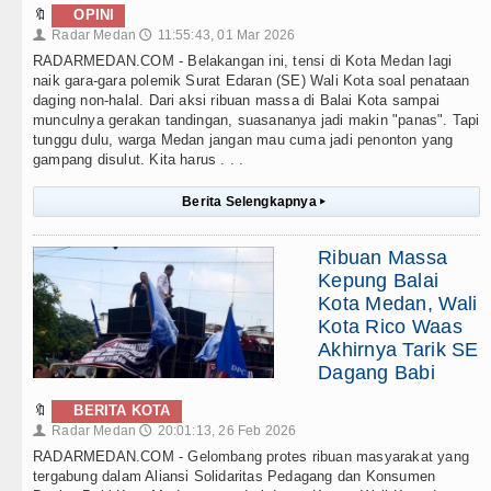
🔖
OPINI
Radar Medan
11:55:43, 01 Mar 2026
👤
🕔
RADARMEDAN.COM - Belakangan ini, tensi di Kota Medan lagi
naik gara-gara polemik Surat Edaran (SE) Wali Kota soal penataan
daging non-halal. Dari aksi ribuan massa di Balai Kota sampai
munculnya gerakan tandingan, suasananya jadi makin "panas". Tapi
tunggu dulu, warga Medan jangan mau cuma jadi penonton yang
gampang disulut. Kita harus . . .
Berita Selengkapnya
▸
Ribuan Massa
Kepung Balai
Kota Medan, Wali
Kota Rico Waas
Akhirnya Tarik SE
Dagang Babi
🔖
BERITA KOTA
Radar Medan
20:01:13, 26 Feb 2026
👤
🕔
RADARMEDAN.COM - Gelombang protes ribuan masyarakat yang
tergabung dalam Aliansi Solidaritas Pedagang dan Konsumen