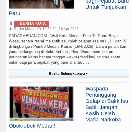
bagi Pejabat Baru
Untuk Tunjukkan
Peru
🔖
BERITA KOTA
Radar Medan
18:53:21, 16 Apr 2026
👤
🕔
RADARMEDAN.COM - Wali Kota Medan, Rico Tri Putra Bayu
Waas, secara resmi melantik sejumlah pejabat eselon II, III dan IV
di lingkungan Pemko Medan, Kamis (16/4/2026). Dalam pelantikan
yang berlangsung di Balai Kota ini, Rico Waas memberikan
peringatan keras berupa tenggat waktu (deadline) selama enam
bulan bagi para pejabat yang baru dilantik . . .
Berita Selengkapnya
▸
Waspada
Penunggang
Gelap di Balik Isu
Babi: Jangan
Kasih Celah
Mafia Narkoba
Obok-obok Medan!