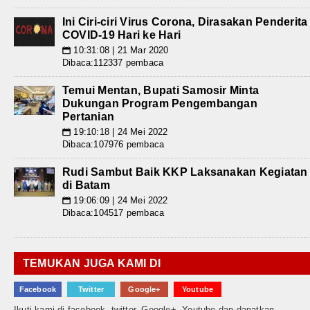
Ini Ciri-ciri Virus Corona, Dirasakan Penderita
COVID-19 Hari ke Hari
10:31:08 | 21 Mar 2020
📅
Dibaca:112337 pembaca
Temui Mentan, Bupati Samosir Minta
Dukungan Program Pengembangan
Pertanian
19:10:18 | 24 Mei 2022
📅
Dibaca:107976 pembaca
Rudi Sambut Baik KKP Laksanakan Kegiatan
di Batam
19:06:09 | 24 Mei 2022
📅
Dibaca:104517 pembaca
TEMUKAN JUGA KAMI DI
Facebook
Twitter
Google+
Youtube
Ikuti kami di facebook, twitter, Google+, Youtube dan dapatkan