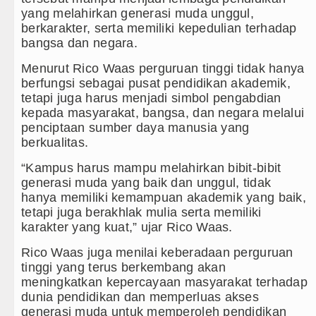
ptus Stadium Perth Sabtu 8 Agustus 2026 Pukul 18.00 
yang melahirkan generasi muda unggul,
berkarakter, serta memiliki kepedulian terhadap
habatan Minggu 9 Agustus 2026 di Hungaria Pukul 00
bangsa dan negara.
Sebuah Sekolah di Thailand
Menurut Rico Waas perguruan tinggi tidak hanya
berfungsi sebagai pusat pendidikan akademik,
lla Laga Persahabatan di Hong Kong
tetapi juga harus menjadi simbol pengabdian
kepada masyarakat, bangsa, dan negara melalui
penciptaan sumber daya manusia yang
berkualitas.
“Kampus harus mampu melahirkan bibit-bibit
generasi muda yang baik dan unggul, tidak
hanya memiliki kemampuan akademik yang baik,
tetapi juga berakhlak mulia serta memiliki
karakter yang kuat,” ujar Rico Waas.
Rico Waas juga menilai keberadaan perguruan
tinggi yang terus berkembang akan
meningkatkan kepercayaan masyarakat terhadap
dunia pendidikan dan memperluas akses
generasi muda untuk memperoleh pendidikan