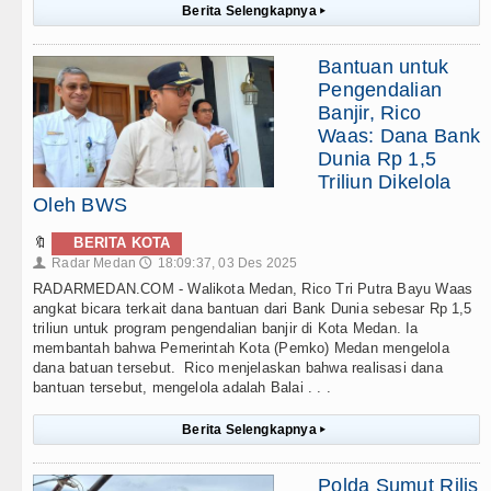
Berita Selengkapnya
▸
Bantuan untuk
Pengendalian
Banjir, Rico
Waas: Dana Bank
Dunia Rp 1,5
Triliun Dikelola
Oleh BWS
🔖
BERITA KOTA
Radar Medan
18:09:37, 03 Des 2025
👤
🕔
RADARMEDAN.COM - Walikota Medan, Rico Tri Putra Bayu Waas
angkat bicara terkait dana bantuan dari Bank Dunia sebesar Rp 1,5
triliun untuk program pengendalian banjir di Kota Medan. Ia
membantah bahwa Pemerintah Kota (Pemko) Medan mengelola
dana batuan tersebut. Rico menjelaskan bahwa realisasi dana
bantuan tersebut, mengelola adalah Balai . . .
Berita Selengkapnya
▸
Polda Sumut Rilis