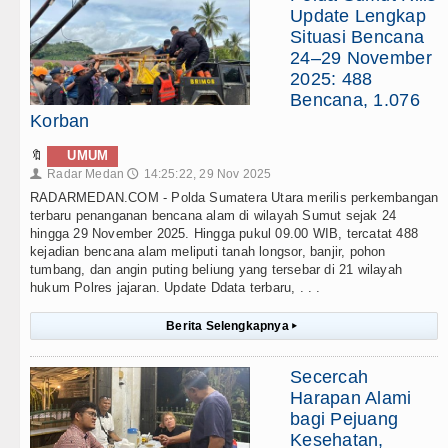
Update Lengkap
Situasi Bencana
24–29 November
2025: 488
Bencana, 1.076
Korban
🔖
UMUM
Radar Medan
14:25:22, 29 Nov 2025
👤
🕔
RADARMEDAN.COM - Polda Sumatera Utara merilis perkembangan
terbaru penanganan bencana alam di wilayah Sumut sejak 24
hingga 29 November 2025. Hingga pukul 09.00 WIB, tercatat 488
kejadian bencana alam meliputi tanah longsor, banjir, pohon
tumbang, dan angin puting beliung yang tersebar di 21 wilayah
hukum Polres jajaran. Update Ddata terbaru, . . .
Berita Selengkapnya
▸
Secercah
Harapan Alami
bagi Pejuang
Kesehatan,