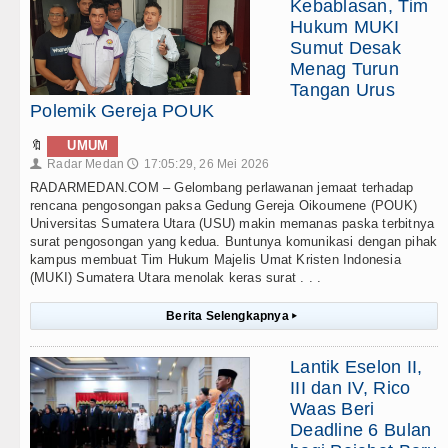
Kebablasan, Tim
Hukum MUKI
Sumut Desak
Menag Turun
Tangan Urus
Polemik Gereja POUK
🔖
UMUM
Radar Medan
17:05:29, 26 Mei 2026
👤
🕔
RADARMEDAN.COM – Gelombang perlawanan jemaat terhadap
rencana pengosongan paksa Gedung Gereja Oikoumene (POUK)
Universitas Sumatera Utara (USU) makin memanas paska terbitnya
surat pengosongan yang kedua. Buntunya komunikasi dengan pihak
kampus membuat Tim Hukum Majelis Umat Kristen Indonesia
(MUKI) Sumatera Utara menolak keras surat . . .
Berita Selengkapnya
▸
Lantik Eselon II,
III dan IV, Rico
Waas Beri
Deadline 6 Bulan