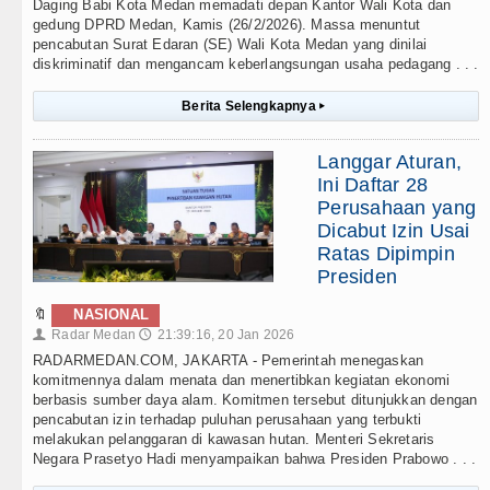
Daging Babi Kota Medan memadati depan Kantor Wali Kota dan
gedung DPRD Medan, Kamis (26/2/2026). Massa menuntut
pencabutan Surat Edaran (SE) Wali Kota Medan yang dinilai
diskriminatif dan mengancam keberlangsungan usaha pedagang . . .
Berita Selengkapnya
▸
Langgar Aturan,
Ini Daftar 28
Perusahaan yang
Dicabut Izin Usai
Ratas Dipimpin
Presiden
🔖
NASIONAL
Radar Medan
21:39:16, 20 Jan 2026
👤
🕔
RADARMEDAN.COM, JAKARTA - Pemerintah menegaskan
komitmennya dalam menata dan menertibkan kegiatan ekonomi
berbasis sumber daya alam. Komitmen tersebut ditunjukkan dengan
pencabutan izin terhadap puluhan perusahaan yang terbukti
melakukan pelanggaran di kawasan hutan. Menteri Sekretaris
Negara Prasetyo Hadi menyampaikan bahwa Presiden Prabowo . . .